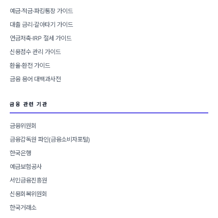
예금·적금·파킹통장 가이드
대출 금리·갈아타기 가이드
연금저축·IRP 절세 가이드
신용점수 관리 가이드
환율·환전 가이드
금융 용어 대백과사전
금융 관련 기관
금융위원회
금융감독원 파인(금융소비자포털)
한국은행
예금보험공사
서민금융진흥원
신용회복위원회
한국거래소