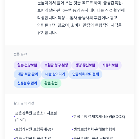
눈높이에서 풀어 쓰는 것을 목표로 하며, 금융감독원·
보험개발원·한국은행 등의 공시 데이터를 직접 확인해
작성합니다. 특정 보험사·금융사의 후원이나 광고
의뢰를 받지 않으며, 소비자 관점의 독립적인 시각을
유지합니다.
전문 분야
실손·건강보험
보험금 청구·분쟁
생명·종신보험
자동차보험
예금·적금·금리
대출·갈아타기
연금저축·IRP·절세
신용점수 관리
환율·환전
참고 공식 기관
금융감독원 금융소비자포털
▪
▪
한국은행 경제통계시스템(ECOS)
(FINE)
▪
보험개발원 보험통계·공시
▪
생명보험협회·손해보험협회
▪
예금보험공사 공식 자료
▪
금융위원회 공식 보도자료