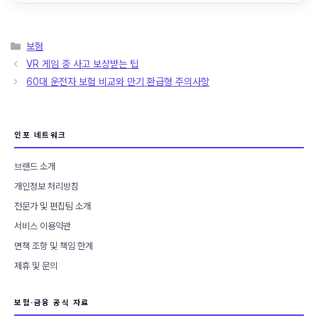
카
보험
테
VR 게임 중 사고 보상받는 팁
고
60대 운전자 보험 비교와 만기 환급형 주의사항
리
인포 네트워크
브랜드 소개
개인정보 처리방침
전문가 및 편집팀 소개
서비스 이용약관
면책 조항 및 책임 한계
제휴 및 문의
보험·금융 공식 자료