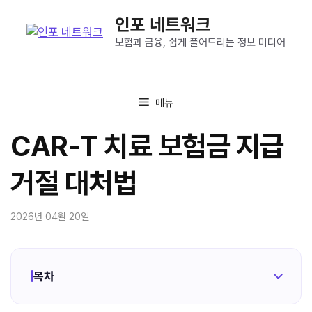
컨
인포 네트워크
텐
츠
보험과 금융, 쉽게 풀어드리는 정보 미디어
로
건
너
메뉴
뛰
기
CAR-T 치료 보험금 지급
거절 대처법
2026년 04월 20일
목차