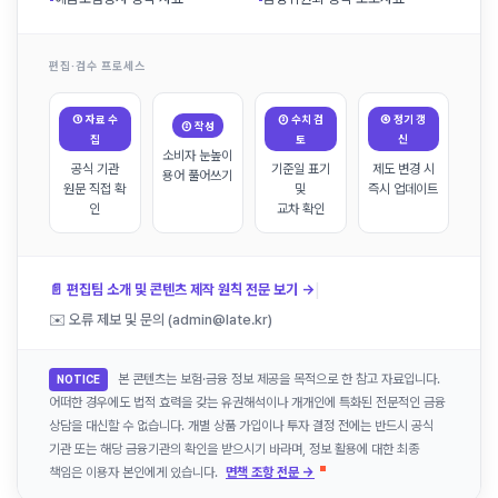
편집·검수 프로세스
① 자료 수
③ 수치 검
④ 정기 갱
② 작성
집
토
신
소비자 눈높이
공식 기관
기준일 표기
제도 변경 시
용어 풀어쓰기
원문 직접 확
및
즉시 업데이트
인
교차 확인
|
📄 편집팀 소개 및 콘텐츠 제작 원칙 전문 보기 →
✉️ 오류 제보 및 문의 (admin@late.kr)
본 콘텐츠는 보험·금융 정보 제공을 목적으로 한 참고 자료입니다.
NOTICE
어떠한 경우에도 법적 효력을 갖는 유권해석이나 개개인에 특화된 전문적인 금융
상담을 대신할 수 없습니다. 개별 상품 가입이나 투자 결정 전에는 반드시 공식
기관 또는 해당 금융기관의 확인을 받으시기 바라며, 정보 활용에 대한 최종
책임은 이용자 본인에게 있습니다.
면책 조항 전문 →