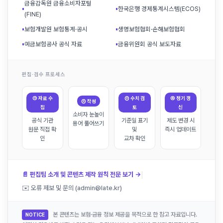
금융감독원 금융소비자포털
▪
▪
한국은행 경제통계시스템(ECOS)
(FINE)
▪
보험개발원 보험통계·공시
▪
생명보험협회·손해보험협회
▪
예금보험공사 공식 자료
▪
금융위원회 공식 보도자료
편집·검수 프로세스
① 자료 수
③ 수치 검
④ 정기 갱
② 작성
집
토
신
소비자 눈높이
공식 기관
기준일 표기
제도 변경 시
용어 풀어쓰기
원문 직접 확
및
즉시 업데이트
인
교차 확인
|
📄 편집팀 소개 및 콘텐츠 제작 원칙 전문 보기 →
✉️ 오류 제보 및 문의 (admin@late.kr)
본 콘텐츠는 보험·금융 정보 제공을 목적으로 한 참고 자료입니다.
NOTICE