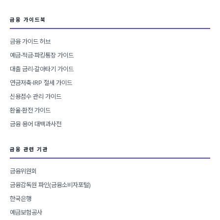
금융 가이드북
금융 가이드 허브
예금·적금·파킹통장 가이드
대출 금리·갈아타기 가이드
연금저축·IRP 절세 가이드
신용점수 관리 가이드
환율·환전 가이드
금융 용어 대백과사전
금융 관련 기관
금융위원회
금융감독원 파인(금융소비자포털)
한국은행
예금보험공사