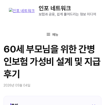
컨
인포 네트워크
텐
츠
보험과 금융, 쉽게 풀어드리는 정보 미디어
로
건
너
메뉴
뛰
기
60세 부모님을 위한 간병
인보험 가성비 설계 및 지급
후기
2026년 05월 04일