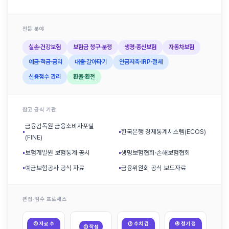
전문 분야
실손·건강보험
보험금 청구·분쟁
생명·종신보험
자동차보험
예금·적금·금리
대출·갈아타기
연금저축·IRP·절세
신용점수 관리
환율·환전
참고 공식 기관
금융감독원 금융소비자포털
▪
▪
한국은행 경제통계시스템(ECOS)
(FINE)
▪
보험개발원 보험통계·공시
▪
생명보험협회·손해보험협회
▪
예금보험공사 공식 자료
▪
금융위원회 공식 보도자료
편집·검수 프로세스
① 자료 수
③ 수치 검
④ 정기 갱
② 작성