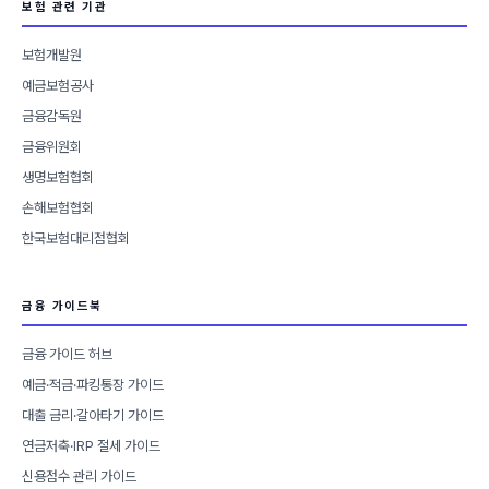
보험 관련 기관
보험개발원
예금보험공사
금융감독원
금융위원회
생명보험협회
손해보험협회
한국보험대리점협회
금융 가이드북
금융 가이드 허브
예금·적금·파킹통장 가이드
대출 금리·갈아타기 가이드
연금저축·IRP 절세 가이드
신용점수 관리 가이드