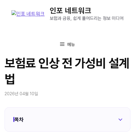
컨
인포 네트워크
텐
츠
보험과 금융, 쉽게 풀어드리는 정보 미디어
로
건
너
메뉴
뛰
기
보험료 인상 전 가성비 설계
법
2026년 04월 10일
목차