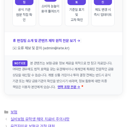
집
토
신
소비자 눈높이
공식 기관
기준일 표기
제도 변경 시
용어 풀어쓰기
원문 직접 확
및
즉시 업데이트
인
교차 확인
|
📄 편집팀 소개 및 콘텐츠 제작 원칙 전문 보기 →
✉️ 오류 제보 및 문의 (admin@late.kr)
본 콘텐츠는 보험·금융 정보 제공을 목적으로 한 참고 자료입니다.
NOTICE
어떠한 경우에도 법적 효력을 갖는 유권해석이나 개개인에 특화된 전문적인 금융
상담을 대신할 수 없습니다. 개별 상품 가입이나 투자 결정 전에는 반드시 공식
기관 또는 해당 금융기관의 확인을 받으시기 바라며, 정보 활용에 대한 최종
책임은 이용자 본인에게 있습니다.
면책 조항 전문 →
카
보험
테
실비보험 유학생 해외 치료비 주의사항
고
유전자치료 보험금 거절 대처