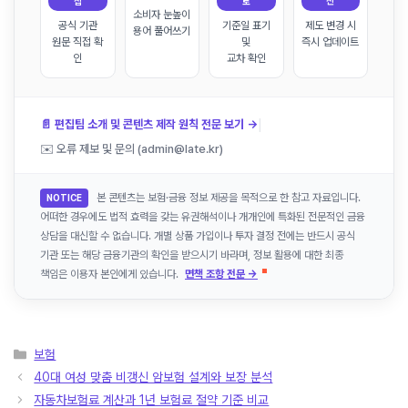
집
토
신
소비자 눈높이
공식 기관
기준일 표기
제도 변경 시
용어 풀어쓰기
원문 직접 확
및
즉시 업데이트
인
교차 확인
|
📄 편집팀 소개 및 콘텐츠 제작 원칙 전문 보기 →
✉️ 오류 제보 및 문의 (admin@late.kr)
본 콘텐츠는 보험·금융 정보 제공을 목적으로 한 참고 자료입니다.
NOTICE
어떠한 경우에도 법적 효력을 갖는 유권해석이나 개개인에 특화된 전문적인 금융
상담을 대신할 수 없습니다. 개별 상품 가입이나 투자 결정 전에는 반드시 공식
기관 또는 해당 금융기관의 확인을 받으시기 바라며, 정보 활용에 대한 최종
책임은 이용자 본인에게 있습니다.
면책 조항 전문 →
카
보험
테
40대 여성 맞춤 비갱신 암보험 설계와 보장 분석
고
자동차보험료 계산과 1년 보험료 절약 기준 비교