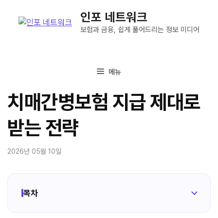
컨
인포 네트워크
텐
츠
보험과 금융, 쉽게 풀어드리는 정보 미디어
로
건
너
메뉴
뛰
기
치매간병보험 지급 제대로
받는 전략
2026년 05월 10일
목차