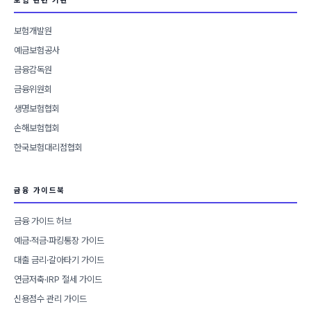
보험 관련 기관
보험개발원
예금보험공사
금융감독원
금융위원회
생명보험협회
손해보험협회
한국보험대리점협회
금융 가이드북
금융 가이드 허브
예금·적금·파킹통장 가이드
대출 금리·갈아타기 가이드
연금저축·IRP 절세 가이드
신용점수 관리 가이드