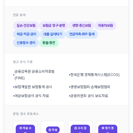
전문 분야
실손·건강보험
보험금 청구·분쟁
생명·종신보험
자동차보험
예금·적금·금리
대출·갈아타기
연금저축·IRP·절세
신용점수 관리
환율·환전
참고 공식 기관
금융감독원 금융소비자포털
▪
▪
한국은행 경제통계시스템(ECOS)
(FINE)
▪
보험개발원 보험통계·공시
▪
생명보험협회·손해보험협회
▪
예금보험공사 공식 자료
▪
금융위원회 공식 보도자료
편집·검수 프로세스
① 자료 수
③ 수치 검
④ 정기 갱
② 작성