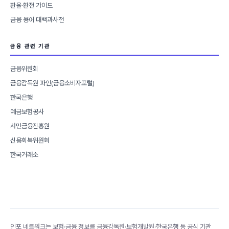
환율·환전 가이드
금융 용어 대백과사전
금융 관련 기관
금융위원회
금융감독원 파인(금융소비자포털)
한국은행
예금보험공사
서민금융진흥원
신용회복위원회
한국거래소
인포 네트워크는 보험·금융 정보를 금융감독원·보험개발원·한국은행 등 공식 기관