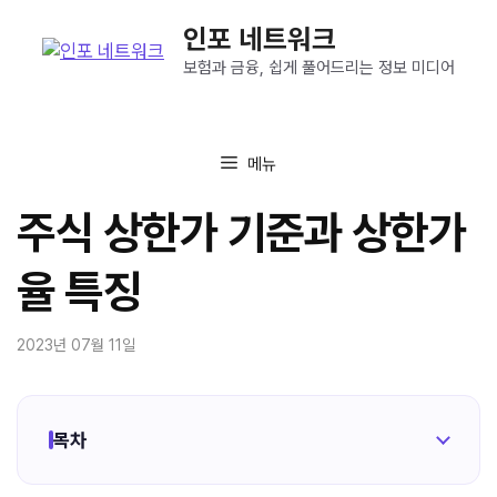
컨
인포 네트워크
텐
츠
보험과 금융, 쉽게 풀어드리는 정보 미디어
로
건
너
메뉴
뛰
기
주식 상한가 기준과 상한가
율 특징
2023년 07월 11일
목차