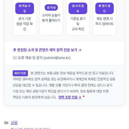
① 자료 수
③ 수치 검
④ 정기 갱
② 작성
집
토
신
소비자 눈높이
공식 기관
기준일 표기
제도 변경 시
용어 풀어쓰기
원문 직접 확
및
즉시 업데이트
인
교차 확인
|
📄 편집팀 소개 및 콘텐츠 제작 원칙 전문 보기 →
✉️ 오류 제보 및 문의 (admin@late.kr)
본 콘텐츠는 보험·금융 정보 제공을 목적으로 한 참고 자료입니다.
NOTICE
어떠한 경우에도 법적 효력을 갖는 유권해석이나 개개인에 특화된 전문적인 금융
상담을 대신할 수 없습니다. 개별 상품 가입이나 투자 결정 전에는 반드시 공식
기관 또는 해당 금융기관의 확인을 받으시기 바라며, 정보 활용에 대한 최종
책임은 이용자 본인에게 있습니다.
면책 조항 전문 →
카
금융
테