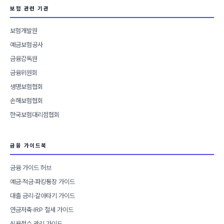
보험 관련 기관
보험개발원
예금보험공사
금융감독원
금융위원회
생명보험협회
손해보험협회
한국보험대리점협회
금융 가이드북
금융 가이드 허브
예금·적금·파킹통장 가이드
대출 금리·갈아타기 가이드
연금저축·IRP 절세 가이드
신용점수 관리 가이드