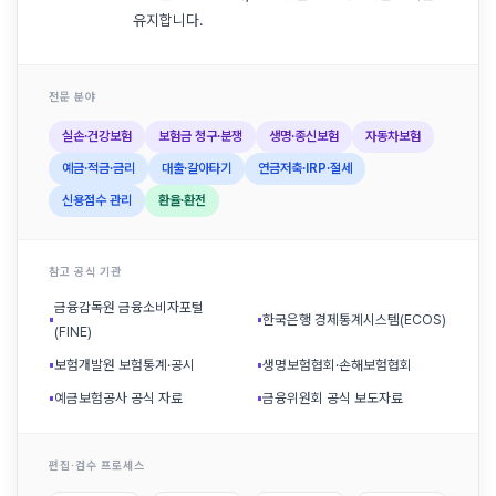
유지합니다.
전문 분야
실손·건강보험
보험금 청구·분쟁
생명·종신보험
자동차보험
예금·적금·금리
대출·갈아타기
연금저축·IRP·절세
신용점수 관리
환율·환전
참고 공식 기관
금융감독원 금융소비자포털
▪
▪
한국은행 경제통계시스템(ECOS)
(FINE)
▪
보험개발원 보험통계·공시
▪
생명보험협회·손해보험협회
▪
예금보험공사 공식 자료
▪
금융위원회 공식 보도자료
편집·검수 프로세스