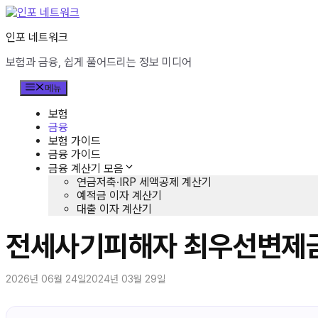
컨
텐
인포 네트워크
츠
로
보험과 금융, 쉽게 풀어드리는 정보 미디어
건
너
메뉴
뛰
기
보험
금융
보험 가이드
금융 가이드
금융 계산기 모음
연금저축·IRP 세액공제 계산기
예적금 이자 계산기
대출 이자 계산기
전세사기피해자 최우선변제금
2026년 06월 24일
2024년 03월 29일