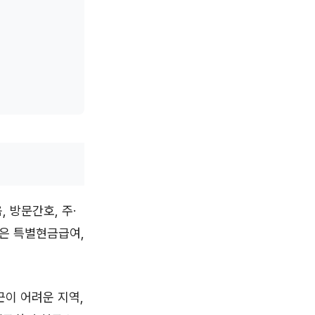
 방문간호, 주·
목은 특별현금급여,
근이 어려운 지역,