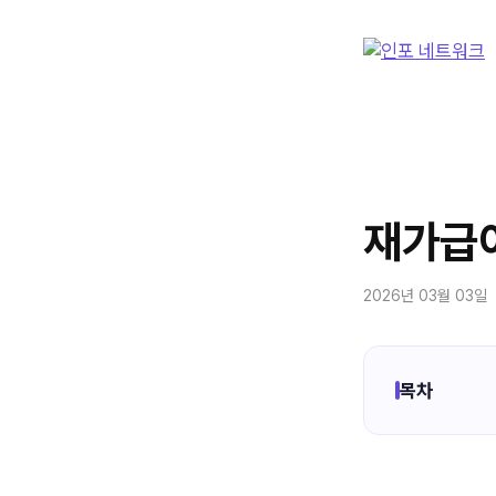
컨
텐
츠
로
건
너
뛰
기
재가급여
2026년 03월 03일
목차