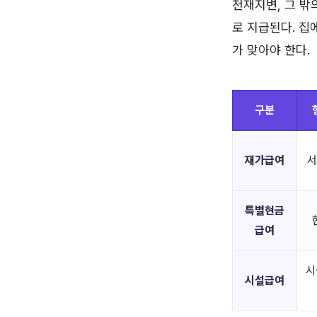
천재지변, 그 밖
로 지급된다. 집
가 맞아야 한다.
구분
재가급여
서
특별현금
급여
시
시설급여