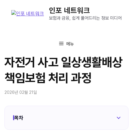
컨
인포 네트워크
텐
츠
보험과 금융, 쉽게 풀어드리는 정보 미디어
로
건
너
메뉴
뛰
기
자전거 사고 일상생활배상
책임보험 처리 과정
2026년 02월 21일
목차