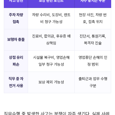
사고 장면
보상 판단 포인트
자주 놓치는 부분
주차 차량
차량 수리비, 도장비, 렌트
현장 사진, 차량 번
접촉
비 청구 가능성
호, 접촉 위치
진료비, 합의금, 후유증 배
진단서, 통원기록,
보행자 충돌
상책임
목격자 진술
상점 유리
시설물 복구비, 영업손해
영업중단 손해의 인
파손
일부 청구 가능성
정 범위
직무 중 자
출퇴근과 업무 수행
보상 제외 가능성
전거 사용
구분
직무수행 중 발생한 사고는 분쟁이 자주 생긴다. 실제 사례