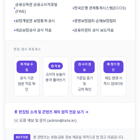
금융감독원 금융소비자포털
▪
▪
한국은행 경제통계시스템(ECOS)
(FINE)
▪
보험개발원 보험통계·공시
▪
생명보험협회·손해보험협회
▪
예금보험공사 공식 자료
▪
금융위원회 공식 보도자료
편집·검수 프로세스
① 자료 수
③ 수치 검
④ 정기 갱
② 작성
집
토
신
소비자 눈높이
공식 기관
기준일 표기
제도 변경 시
용어 풀어쓰기
원문 직접 확
및
즉시 업데이트
인
교차 확인
|
📄 편집팀 소개 및 콘텐츠 제작 원칙 전문 보기 →
✉️ 오류 제보 및 문의 (admin@late.kr)
본 콘텐츠는 보험·금융 정보 제공을 목적으로 한 참고 자료입니다.
NOTICE