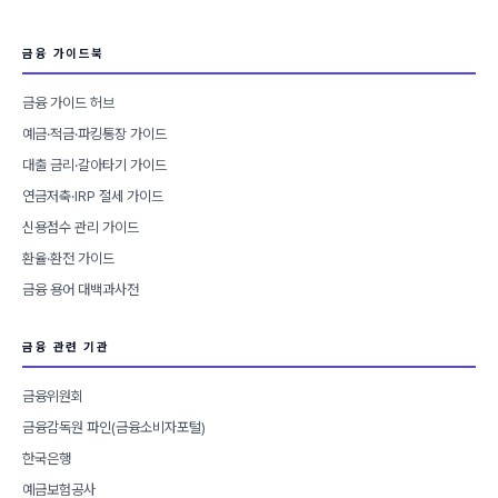
금융 가이드북
금융 가이드 허브
예금·적금·파킹통장 가이드
대출 금리·갈아타기 가이드
연금저축·IRP 절세 가이드
신용점수 관리 가이드
환율·환전 가이드
금융 용어 대백과사전
금융 관련 기관
금융위원회
금융감독원 파인(금융소비자포털)
한국은행
예금보험공사