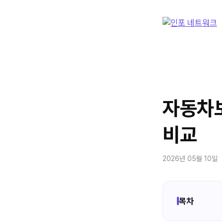
컨
텐
츠
로
건
너
뛰
기
자동차보
비교
2026년 05월 10일
목차