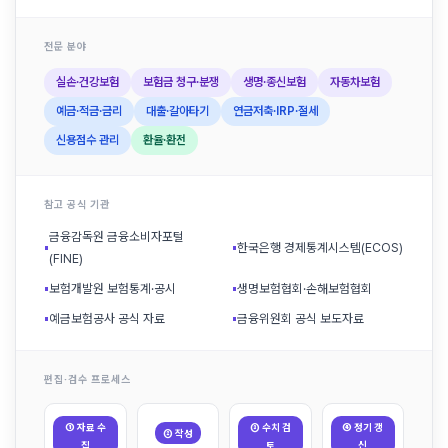
전문 분야
실손·건강보험
보험금 청구·분쟁
생명·종신보험
자동차보험
예금·적금·금리
대출·갈아타기
연금저축·IRP·절세
신용점수 관리
환율·환전
참고 공식 기관
금융감독원 금융소비자포털
▪
▪
한국은행 경제통계시스템(ECOS)
(FINE)
▪
보험개발원 보험통계·공시
▪
생명보험협회·손해보험협회
▪
예금보험공사 공식 자료
▪
금융위원회 공식 보도자료
편집·검수 프로세스
① 자료 수
③ 수치 검
④ 정기 갱
② 작성
집
토
신