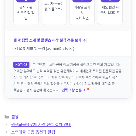
소비자 눈높이
공식 기관
기준일 표기
제도 변경 시
용어 풀어쓰기
원문 직접 확
및
즉시 업데이트
인
교차 확인
|
📄 편집팀 소개 및 콘텐츠 제작 원칙 전문 보기 →
✉️ 오류 제보 및 문의 (admin@late.kr)
본 콘텐츠는 보험·금융 정보 제공을 목적으로 한 참고 자료입니다.
NOTICE
어떠한 경우에도 법적 효력을 갖는 유권해석이나 개개인에 특화된 전문적인 금융
상담을 대신할 수 없습니다. 개별 상품 가입이나 투자 결정 전에는 반드시 공식
기관 또는 해당 금융기관의 확인을 받으시기 바라며, 정보 활용에 대한 최종
책임은 이용자 본인에게 있습니다.
면책 조항 전문 →
카
금융
테
평생교육바우처 자격 신청 절차 안내
고
소액대출 금융 옵션과 꿀팁
리