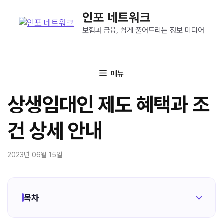
컨
인포 네트워크
텐
츠
보험과 금융, 쉽게 풀어드리는 정보 미디어
로
건
너
메뉴
뛰
기
상생임대인 제도 혜택과 조
건 상세 안내
2023년 06월 15일
목차