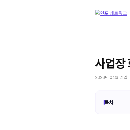
컨
텐
츠
로
건
너
뛰
기
사업장 
2026년 04월 21일
목차