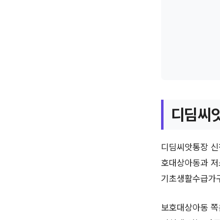
디딤씨앗
디딤씨앗통장 신청
호대상아동과 저소
기초생활수급가구 
보호대상아동 쪽