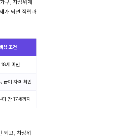
급가구, 차상위계
8세가 되면 적립과
핵심 조건
 18세 미만
득·급여 자격 확인
부터 만 17세까지
안 되고, 차상위