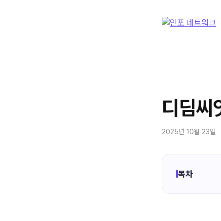
컨
텐
츠
로
건
너
뛰
기
디딤씨앗
2025년 10월 23일
목차