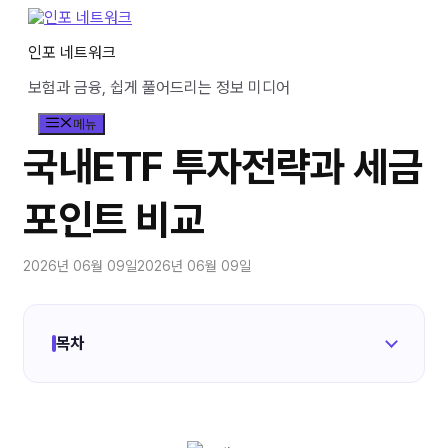
컨
텐
인포 네트워크
츠
로
보험과 금융, 쉽게 풀어드리는 정보 미디어
건
너
메뉴
뛰
기
국내ETF 투자전략과 세금
포인트 비교
2026년 06월 09일
2026년 06월 09일
목차