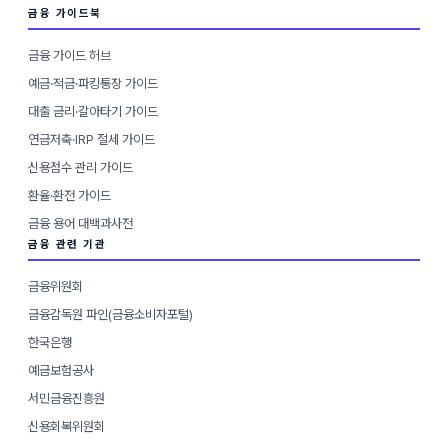
금융 가이드북
금융 가이드 허브
예금·적금·파킹통장 가이드
대출 금리·갈아타기 가이드
연금저축·IRP 절세 가이드
신용점수 관리 가이드
환율·환전 가이드
금융 용어 대백과사전
금융 관련 기관
금융위원회
금융감독원 파인(금융소비자포털)
한국은행
예금보험공사
서민금융진흥원
신용회복위원회