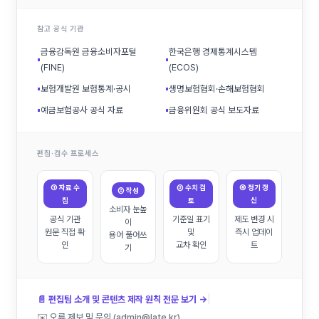
참고 공식 기관
금융감독원 금융소비자포털
한국은행 경제통계시스템
▪
▪
(FINE)
(ECOS)
▪
보험개발원 보험통계·공시
▪
생명보험협회·손해보험협회
▪
예금보험공사 공식 자료
▪
금융위원회 공식 보도자료
편집·검수 프로세스
① 자료 수
③ 수치 검
④ 정기 갱
② 작성
집
토
신
소비자 눈높
공식 기관
기준일 표기
제도 변경 시
이
원문 직접 확
및
즉시 업데이
용어 풀어쓰
인
교차 확인
트
기
|
📄 편집팀 소개 및 콘텐츠 제작 원칙 전문 보기 →
✉️ 오류 제보 및 문의 (admin@late.kr)