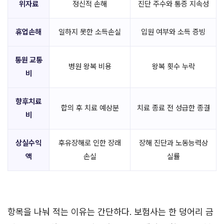
위자료
정신적 손해
진단 주수와 통증 지속성
휴업손해
일하지 못한 소득손실
입원 여부와 소득 증빙
통원 교통
병원 왕복 비용
왕복 횟수 누락
비
향후치료
합의 후 치료 예상분
치료 종료 전 성급한 종결
비
상실수익
후유장해로 인한 장래
장해 진단과 노동능력상
액
손실
실률
항목을 나눠 적는 이유는 간단하다. 보험사는 한 덩어리 금