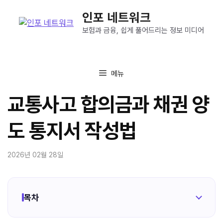
컨
인포 네트워크
텐
츠
보험과 금융, 쉽게 풀어드리는 정보 미디어
로
건
너
메뉴
뛰
기
교통사고 합의금과 채권 양
도 통지서 작성법
2026년 02월 28일
목차