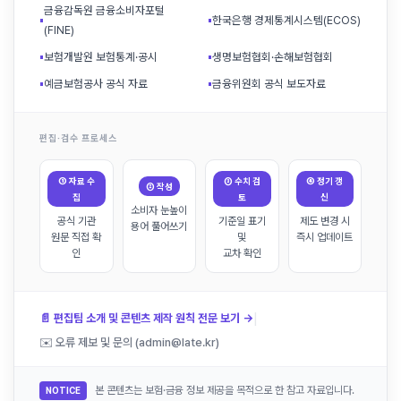
금융감독원 금융소비자포털
▪
▪
한국은행 경제통계시스템(ECOS)
(FINE)
▪
보험개발원 보험통계·공시
▪
생명보험협회·손해보험협회
▪
예금보험공사 공식 자료
▪
금융위원회 공식 보도자료
편집·검수 프로세스
① 자료 수
③ 수치 검
④ 정기 갱
② 작성
집
토
신
소비자 눈높이
공식 기관
기준일 표기
제도 변경 시
용어 풀어쓰기
원문 직접 확
및
즉시 업데이트
인
교차 확인
|
📄 편집팀 소개 및 콘텐츠 제작 원칙 전문 보기 →
✉️ 오류 제보 및 문의 (admin@late.kr)
본 콘텐츠는 보험·금융 정보 제공을 목적으로 한 참고 자료입니다.
NOTICE