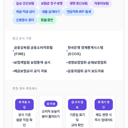
실손·건강보험
보험금 청구·분쟁
생명·종신보험
자동차보험
예금·적금·금리
대출·갈아타기
연금저축·IRP·절세
신용점수 관리
환율·환전
참고 공식 기관
금융감독원 금융소비자포털
한국은행 경제통계시스템
▪
▪
(FINE)
(ECOS)
▪
보험개발원 보험통계·공시
▪
생명보험협회·손해보험협회
▪
예금보험공사 공식 자료
▪
금융위원회 공식 보도자료
편집·검수 프로세스
① 자료 수
③ 수치 검
④ 정기 갱
② 작성
집
토
신
소비자 눈높이
공식 기관
기준일 표기
제도 변경 시
용어 풀어쓰기
원문 직접 확
및
즉시 업데이트
인
교차 확인