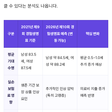
클 수 있다는 분석도 나옵니다.
2021년 제9
2026년 제10회 경
구분
회 경험생명
험생명표 예측 (변
핵심 변화
표 기준
동 가능)
평균
남성 83.5
남성 약 84.5세, 여
평균 0.5~1.0세
기대
세, 여성
성 약 88.2세
추가 증가 예상
수명
87.5세
실손
생존 기간 보
보험
추가적인 인상 압박
의료비 지출 증가
장 상품 인상
료 영
(특히 고령층)
예측 반영
요인
향