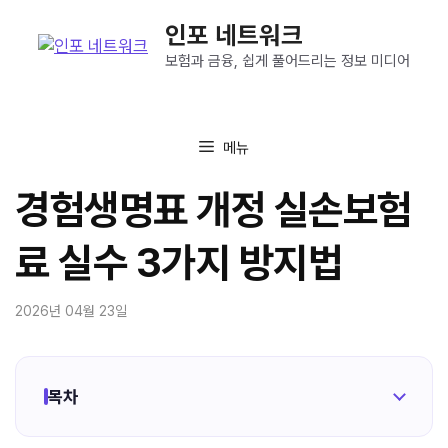
컨
인포 네트워크
텐
츠
보험과 금융, 쉽게 풀어드리는 정보 미디어
로
건
너
메뉴
뛰
기
경험생명표 개정 실손보험
료 실수 3가지 방지법
2026년 04월 23일
목차