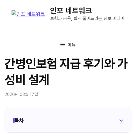
컨
인포 네트워크
텐
츠
보험과 금융, 쉽게 풀어드리는 정보 미디어
로
건
너
메뉴
뛰
기
간병인보험 지급 후기와 가
성비 설계
2026년 03월 17일
목차