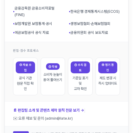
금융감독원 금융소비자포털
▪
▪
한국은행 경제통계시스템(ECOS)
(FINE)
▪
보험개발원 보험통계·공시
▪
생명보험협회·손해보험협회
▪
예금보험공사 공식 자료
▪
금융위원회 공식 보도자료
편집·검수 프로세스
① 자료 수
③ 수치 검
④ 정기 갱
② 작성
집
토
신
소비자 눈높이
공식 기관
기준일 표기
제도 변경 시
용어 풀어쓰기
원문 직접 확
및
즉시 업데이트
인
교차 확인
|
📄 편집팀 소개 및 콘텐츠 제작 원칙 전문 보기 →
✉️ 오류 제보 및 문의 (admin@late.kr)