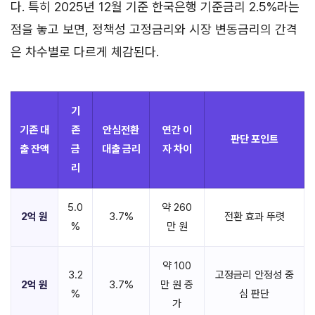
다. 특히 2025년 12월 기준 한국은행 기준금리 2.5%라는
점을 놓고 보면, 정책성 고정금리와 시장 변동금리의 간격
은 차수별로 다르게 체감된다.
기
기존 대
존
안심전환
연간 이
판단 포인트
출 잔액
금
대출 금리
자 차이
리
5.0
약 260
2억 원
3.7%
전환 효과 뚜렷
%
만 원
약 100
3.2
고정금리 안정성 중
2억 원
3.7%
만 원 증
%
심 판단
가