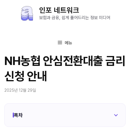
컨
인포 네트워크
텐
츠
보험과 금융, 쉽게 풀어드리는 정보 미디어
로
건
너
메뉴
뛰
기
NH농협 안심전환대출 금리
신청 안내
2025년 12월 29일
목차