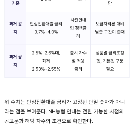
기준
단
사전안내
과거 공
안심전환대출 금리
보금자리론 대비
형 정책금
지
3.7%~4.0%
낮춘 구간이 존재
리
2.5%~2.6%대,
출시 차수
상품별 금리조정
과거 공
최저
별 적용
형, 기본형 구분
지
2.53%~2.55%
금리
필요
위 수치는 안심전환대출 금리가 고정된 단일 숫자가 아니
라는 점을 보여준다. NH농협 안내는 전환 가능한 시점의
공고문과 해당 차수의 조건으로 확인한다.