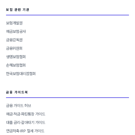
보험 관련 기관
보험개발원
예금보험공사
금융감독원
금융위원회
생명보험협회
손해보험협회
한국보험대리점협회
금융 가이드북
금융 가이드 허브
예금·적금·파킹통장 가이드
대출 금리·갈아타기 가이드
연금저축·IRP 절세 가이드