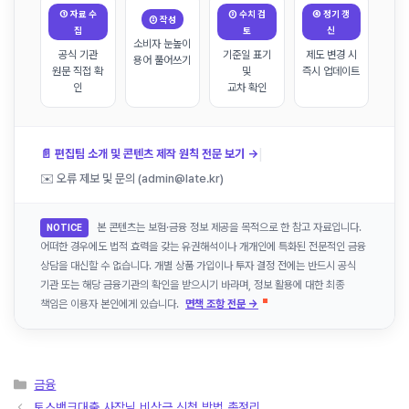
① 자료 수
③ 수치 검
④ 정기 갱
② 작성
집
토
신
소비자 눈높이
공식 기관
기준일 표기
제도 변경 시
용어 풀어쓰기
원문 직접 확
및
즉시 업데이트
인
교차 확인
|
📄 편집팀 소개 및 콘텐츠 제작 원칙 전문 보기 →
✉️ 오류 제보 및 문의 (admin@late.kr)
본 콘텐츠는 보험·금융 정보 제공을 목적으로 한 참고 자료입니다.
NOTICE
어떠한 경우에도 법적 효력을 갖는 유권해석이나 개개인에 특화된 전문적인 금융
상담을 대신할 수 없습니다. 개별 상품 가입이나 투자 결정 전에는 반드시 공식
기관 또는 해당 금융기관의 확인을 받으시기 바라며, 정보 활용에 대한 최종
책임은 이용자 본인에게 있습니다.
면책 조항 전문 →
카
금융
테
토스뱅크대출 사장님 비상금 신청 방법 총정리