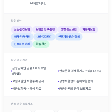
유지합니다.
전문 분야
실손·건강보험
보험금 청구·분쟁
생명·종신보험
자동차보험
예금·적금·금리
대출·갈아타기
연금저축·IRP·절세
신용점수 관리
환율·환전
참고 공식 기관
금융감독원 금융소비자포털
▪
▪
한국은행 경제통계시스템(ECOS)
(FINE)
▪
보험개발원 보험통계·공시
▪
생명보험협회·손해보험협회
▪
예금보험공사 공식 자료
▪
금융위원회 공식 보도자료
편집·검수 프로세스