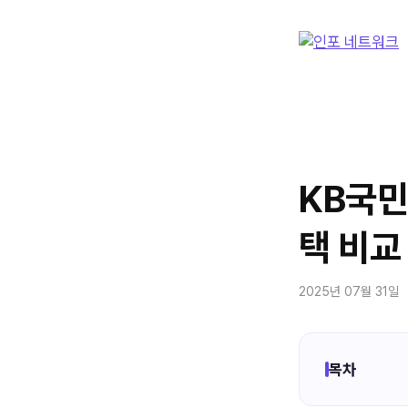
컨
텐
츠
로
건
너
뛰
기
KB국민
택 비교
2025년 07월 31일
목차