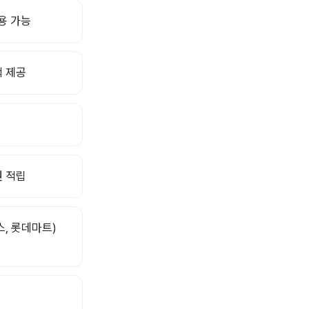
용 가능
택 제공
원 적립
스, 롯데마트)