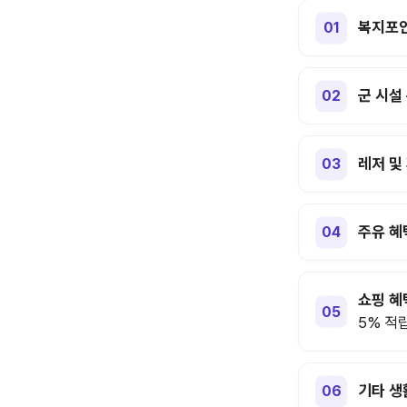
복지포인
군 시설
레저 및
주유 혜
쇼핑 혜
5% 적
기타 생