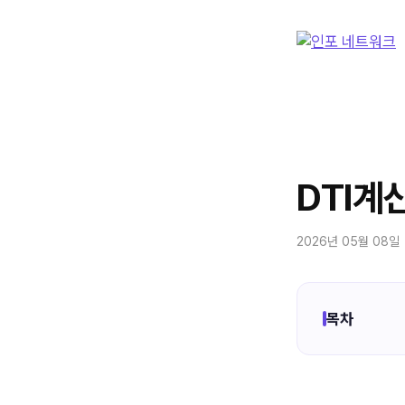
컨
텐
츠
로
건
너
뛰
기
DTI계
2026년 05월 08일
목차