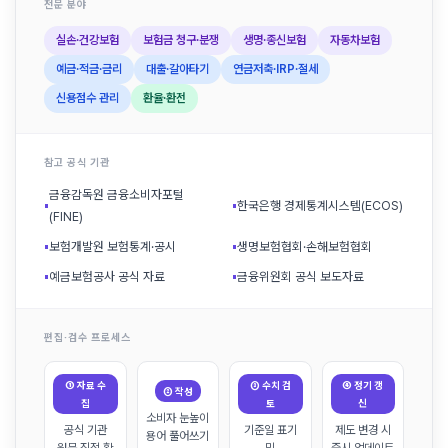
전문 분야
실손·건강보험
보험금 청구·분쟁
생명·종신보험
자동차보험
예금·적금·금리
대출·갈아타기
연금저축·IRP·절세
신용점수 관리
환율·환전
참고 공식 기관
금융감독원 금융소비자포털
▪
▪
한국은행 경제통계시스템(ECOS)
(FINE)
▪
보험개발원 보험통계·공시
▪
생명보험협회·손해보험협회
▪
예금보험공사 공식 자료
▪
금융위원회 공식 보도자료
편집·검수 프로세스
① 자료 수
③ 수치 검
④ 정기 갱
② 작성
집
토
신
소비자 눈높이
공식 기관
기준일 표기
제도 변경 시
용어 풀어쓰기
원문 직접 확
및
즉시 업데이트