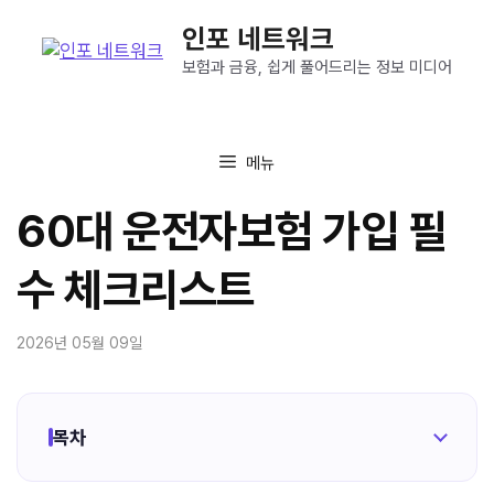
컨
인포 네트워크
텐
츠
보험과 금융, 쉽게 풀어드리는 정보 미디어
로
건
너
메뉴
뛰
기
60대 운전자보험 가입 필
수 체크리스트
2026년 05월 09일
목차