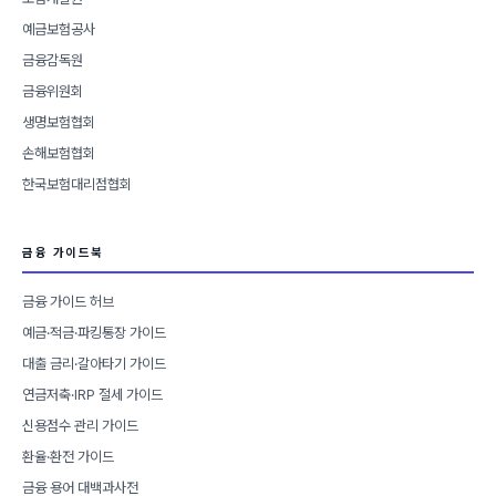
예금보험공사
금융감독원
금융위원회
생명보험협회
손해보험협회
한국보험대리점협회
금융 가이드북
금융 가이드 허브
예금·적금·파킹통장 가이드
대출 금리·갈아타기 가이드
연금저축·IRP 절세 가이드
신용점수 관리 가이드
환율·환전 가이드
금융 용어 대백과사전