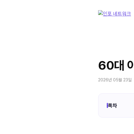
컨
텐
츠
로
건
너
뛰
기
60대 
2026년 05월 23일
목차