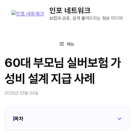
컨
인포 네트워크
텐
츠
보험과 금융, 쉽게 풀어드리는 정보 미디어
로
건
너
메뉴
뛰
기
60대 부모님 실버보험 가
성비 설계 지급 사례
2026년 03월 04일
목차