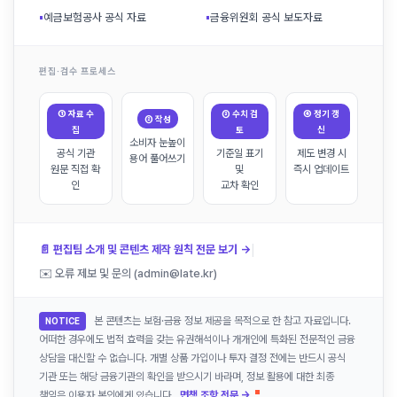
▪
예금보험공사 공식 자료
▪
금융위원회 공식 보도자료
편집·검수 프로세스
① 자료 수
③ 수치 검
④ 정기 갱
② 작성
집
토
신
소비자 눈높이
공식 기관
기준일 표기
제도 변경 시
용어 풀어쓰기
원문 직접 확
및
즉시 업데이트
인
교차 확인
|
📄 편집팀 소개 및 콘텐츠 제작 원칙 전문 보기 →
✉️ 오류 제보 및 문의 (admin@late.kr)
본 콘텐츠는 보험·금융 정보 제공을 목적으로 한 참고 자료입니다.
NOTICE
어떠한 경우에도 법적 효력을 갖는 유권해석이나 개개인에 특화된 전문적인 금융
상담을 대신할 수 없습니다. 개별 상품 가입이나 투자 결정 전에는 반드시 공식
기관 또는 해당 금융기관의 확인을 받으시기 바라며, 정보 활용에 대한 최종
책임은 이용자 본인에게 있습니다.
면책 조항 전문 →