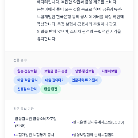
에디터입니다. 복잡한 약관과 금융 제도를 소비자
눈높이에서 풀어 쓰는 것을 목표로 하며, 금융감독원·
보험개발원·한국은행 등의 공시 데이터를 직접 확인해
작성합니다. 특정 보험사·금융사의 후원이나 광고
의뢰를 받지 않으며, 소비자 관점의 독립적인 시각을
유지합니다.
전문 분야
실손·건강보험
보험금 청구·분쟁
생명·종신보험
자동차보험
예금·적금·금리
대출·갈아타기
연금저축·IRP·절세
신용점수 관리
환율·환전
참고 공식 기관
금융감독원 금융소비자포털
▪
▪
한국은행 경제통계시스템(ECOS)
(FINE)
▪
보험개발원 보험통계·공시
▪
생명보험협회·손해보험협회