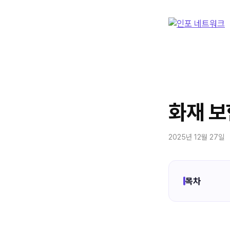
컨
텐
츠
로
건
너
뛰
기
화재 보
2025년 12월 27일
목차