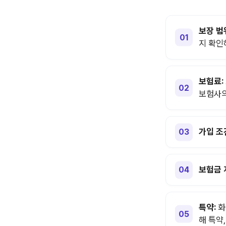
보장 범
지 확인
보험료:
보험사의
가입 조
보험금 
특약:
화
해 특약,