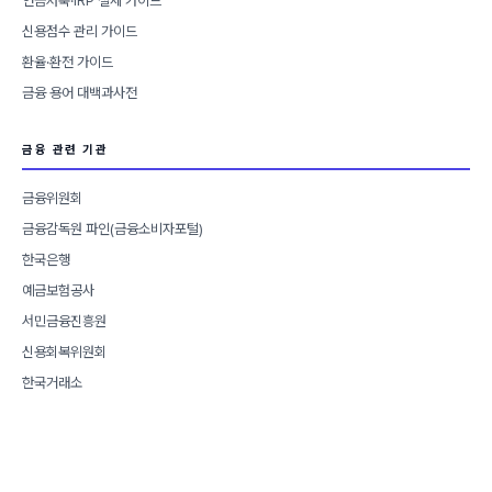
연금저축·IRP 절세 가이드
신용점수 관리 가이드
환율·환전 가이드
금융 용어 대백과사전
금융 관련 기관
금융위원회
금융감독원 파인(금융소비자포털)
한국은행
예금보험공사
서민금융진흥원
신용회복위원회
한국거래소