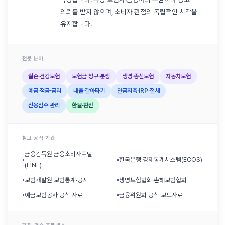
의뢰를 받지 않으며, 소비자 관점의 독립적인 시각을
유지합니다.
전문 분야
실손·건강보험
보험금 청구·분쟁
생명·종신보험
자동차보험
예금·적금·금리
대출·갈아타기
연금저축·IRP·절세
신용점수 관리
환율·환전
참고 공식 기관
금융감독원 금융소비자포털
▪
▪
한국은행 경제통계시스템(ECOS)
(FINE)
▪
보험개발원 보험통계·공시
▪
생명보험협회·손해보험협회
▪
예금보험공사 공식 자료
▪
금융위원회 공식 보도자료