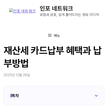
컨
인포 네트워크
텐
츠
보험과 금융, 쉽게 풀어드리는 정보 미디어
로
건
너
메뉴
뛰
기
재산세 카드납부 혜택과 납
부방법
2025년 12월 28일
목차