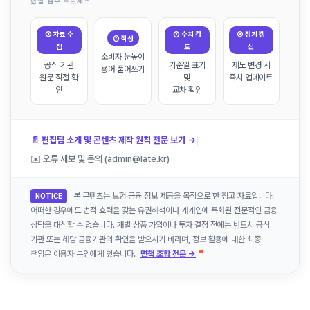
편집·검수 프로세스
① 자료 수
③ 수치 검
④ 정기 갱
② 작성
집
토
신
소비자 눈높이
공식 기관
기준일 표기
제도 변경 시
용어 풀어쓰기
원문 직접 확
및
즉시 업데이트
인
교차 확인
|
📄 편집팀 소개 및 콘텐츠 제작 원칙 전문 보기 →
✉️ 오류 제보 및 문의 (admin@late.kr)
본 콘텐츠는 보험·금융 정보 제공을 목적으로 한 참고 자료입니다.
NOTICE
어떠한 경우에도 법적 효력을 갖는 유권해석이나 개개인에 특화된 전문적인 금융
상담을 대신할 수 없습니다. 개별 상품 가입이나 투자 결정 전에는 반드시 공식
기관 또는 해당 금융기관의 확인을 받으시기 바라며, 정보 활용에 대한 최종
책임은 이용자 본인에게 있습니다.
면책 조항 전문 →