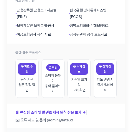
참고 공식 기관
금융감독원 금융소비자포털
한국은행 경제통계시스템
▪
▪
(FINE)
(ECOS)
▪
보험개발원 보험통계·공시
▪
생명보험협회·손해보험협회
▪
예금보험공사 공식 자료
▪
금융위원회 공식 보도자료
편집·검수 프로세스
① 자료 수
③ 수치 검
④ 정기 갱
② 작성
집
토
신
소비자 눈높
공식 기관
기준일 표기
제도 변경 시
이
원문 직접 확
및
즉시 업데이
용어 풀어쓰
인
교차 확인
트
기
|
📄 편집팀 소개 및 콘텐츠 제작 원칙 전문 보기 →
✉️ 오류 제보 및 문의 (admin@late.kr)