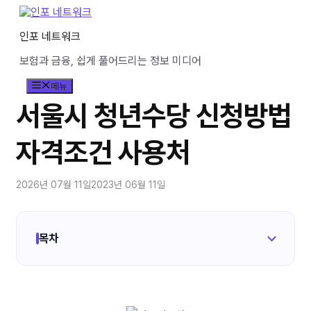
컨
텐
인포 네트워크
츠
로
보험과 금융, 쉽게 풀어드리는 정보 미디어
건
너
메뉴
뛰
기
서울시 청년수당 신청방법
자격조건 사용처
2026년 07월 11일
2023년 06월 11일
목차