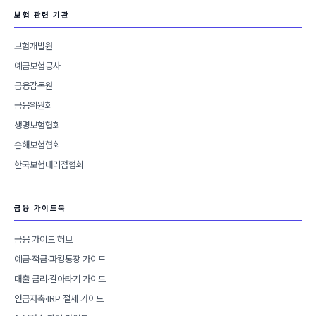
보험 관련 기관
보험개발원
예금보험공사
금융감독원
금융위원회
생명보험협회
손해보험협회
한국보험대리점협회
금융 가이드북
금융 가이드 허브
예금·적금·파킹통장 가이드
대출 금리·갈아타기 가이드
연금저축·IRP 절세 가이드