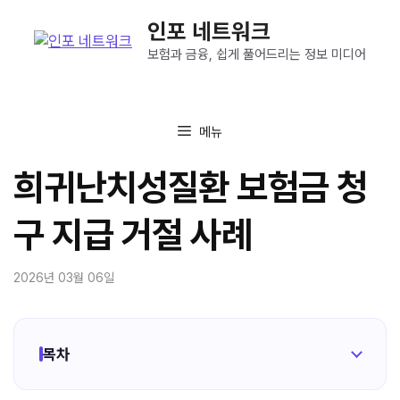
컨
인포 네트워크
텐
츠
보험과 금융, 쉽게 풀어드리는 정보 미디어
로
건
너
메뉴
뛰
기
희귀난치성질환 보험금 청
구 지급 거절 사례
2026년 03월 06일
목차