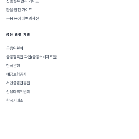
신용점수 관리 가이드
환율·환전 가이드
금융 용어 대백과사전
금융 관련 기관
금융위원회
금융감독원 파인(금융소비자포털)
한국은행
예금보험공사
서민금융진흥원
신용회복위원회
한국거래소