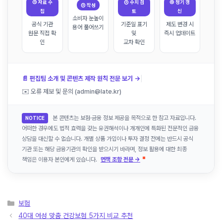
① 자료 수
③ 수치 검
④ 정기 갱
② 작성
집
토
신
소비자 눈높이
공식 기관
기준일 표기
제도 변경 시
용어 풀어쓰기
원문 직접 확
및
즉시 업데이트
인
교차 확인
|
📄 편집팀 소개 및 콘텐츠 제작 원칙 전문 보기 →
✉️ 오류 제보 및 문의 (admin@late.kr)
본 콘텐츠는 보험·금융 정보 제공을 목적으로 한 참고 자료입니다.
NOTICE
어떠한 경우에도 법적 효력을 갖는 유권해석이나 개개인에 특화된 전문적인 금융
상담을 대신할 수 없습니다. 개별 상품 가입이나 투자 결정 전에는 반드시 공식
기관 또는 해당 금융기관의 확인을 받으시기 바라며, 정보 활용에 대한 최종
책임은 이용자 본인에게 있습니다.
면책 조항 전문 →
카
보험
테
40대 여성 맞춤 건강보험 5가지 비교 추천