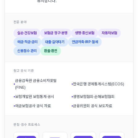
유지합니다.
전문 분야
실손·건강보험
보험금 청구·분쟁
생명·종신보험
자동차보험
예금·적금·금리
대출·갈아타기
연금저축·IRP·절세
신용점수 관리
환율·환전
참고 공식 기관
금융감독원 금융소비자포털
▪
▪
한국은행 경제통계시스템(ECOS)
(FINE)
▪
보험개발원 보험통계·공시
▪
생명보험협회·손해보험협회
▪
예금보험공사 공식 자료
▪
금융위원회 공식 보도자료
편집·검수 프로세스