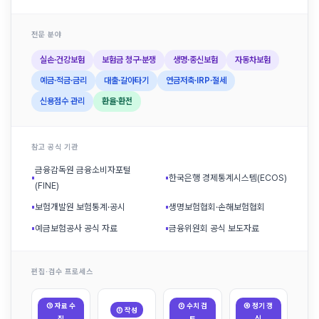
전문 분야
실손·건강보험
보험금 청구·분쟁
생명·종신보험
자동차보험
예금·적금·금리
대출·갈아타기
연금저축·IRP·절세
신용점수 관리
환율·환전
참고 공식 기관
금융감독원 금융소비자포털
▪
▪
한국은행 경제통계시스템(ECOS)
(FINE)
▪
보험개발원 보험통계·공시
▪
생명보험협회·손해보험협회
▪
예금보험공사 공식 자료
▪
금융위원회 공식 보도자료
편집·검수 프로세스
① 자료 수
③ 수치 검
④ 정기 갱
② 작성
집
토
신