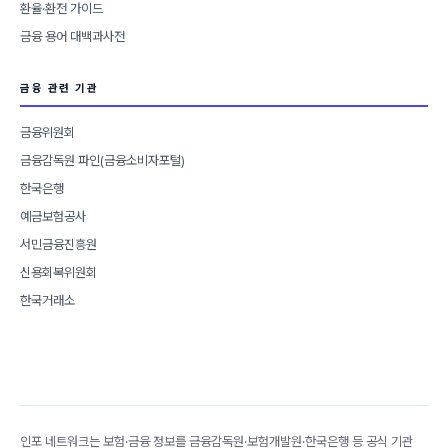
환율·환전 가이드
금융 용어 대백과사전
금융 관련 기관
금융위원회
금융감독원 파인(금융소비자포털)
한국은행
예금보험공사
서민금융진흥원
신용회복위원회
한국거래소
인포 네트워크는 보험·금융 정보를 금융감독원·보험개발원·한국은행 등 공식 기관