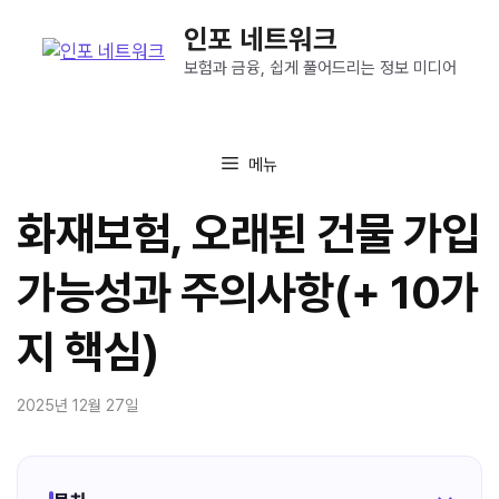
컨
인포 네트워크
텐
츠
보험과 금융, 쉽게 풀어드리는 정보 미디어
로
건
너
메뉴
뛰
기
화재보험, 오래된 건물 가입
가능성과 주의사항(+ 10가
지 핵심)
2025년 12월 27일