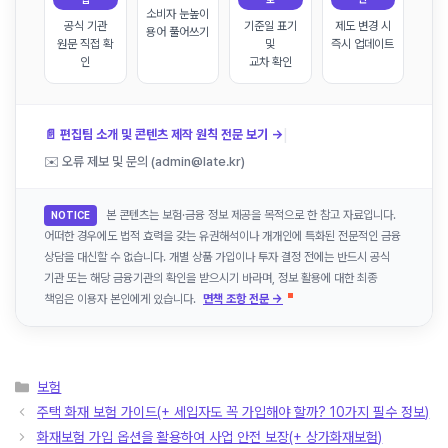
소비자 눈높이
공식 기관
기준일 표기
제도 변경 시
용어 풀어쓰기
원문 직접 확
및
즉시 업데이트
인
교차 확인
|
📄 편집팀 소개 및 콘텐츠 제작 원칙 전문 보기 →
✉️ 오류 제보 및 문의 (admin@late.kr)
본 콘텐츠는 보험·금융 정보 제공을 목적으로 한 참고 자료입니다.
NOTICE
어떠한 경우에도 법적 효력을 갖는 유권해석이나 개개인에 특화된 전문적인 금융
상담을 대신할 수 없습니다. 개별 상품 가입이나 투자 결정 전에는 반드시 공식
기관 또는 해당 금융기관의 확인을 받으시기 바라며, 정보 활용에 대한 최종
책임은 이용자 본인에게 있습니다.
면책 조항 전문 →
카
보험
테
주택 화재 보험 가이드(+ 세입자도 꼭 가입해야 할까? 10가지 필수 정보)
고
화재보험 가입 옵션을 활용하여 사업 안전 보장(+ 상가화재보험)
리