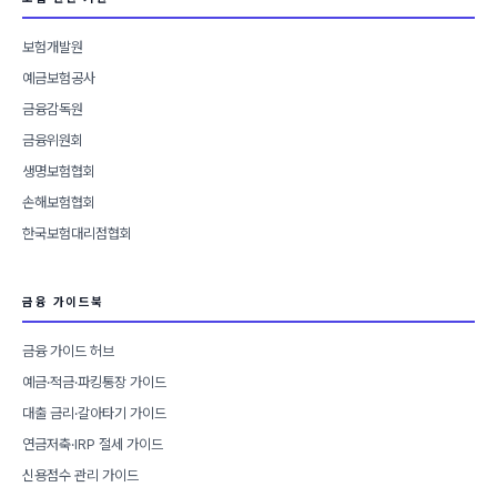
보험개발원
예금보험공사
금융감독원
금융위원회
생명보험협회
손해보험협회
한국보험대리점협회
금융 가이드북
금융 가이드 허브
예금·적금·파킹통장 가이드
대출 금리·갈아타기 가이드
연금저축·IRP 절세 가이드
신용점수 관리 가이드