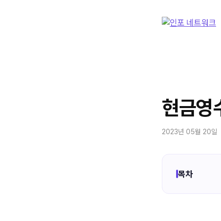
컨
텐
츠
로
건
너
뛰
기
현금영수
2023년 05월 20일
목차