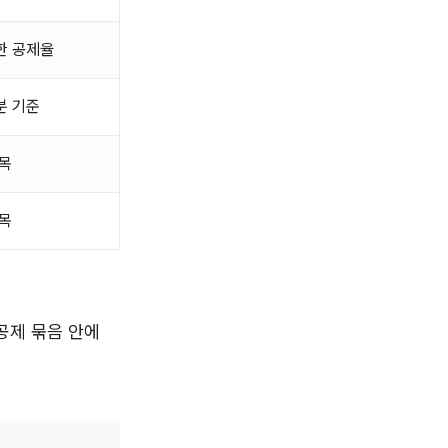
한 공제율
분 기준
목
목
공제 묶음 안에