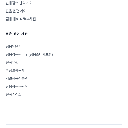
신용점수 관리 가이드
환율·환전 가이드
금융 용어 대백과사전
금융 관련 기관
금융위원회
금융감독원 파인(금융소비자포털)
한국은행
예금보험공사
서민금융진흥원
신용회복위원회
한국거래소