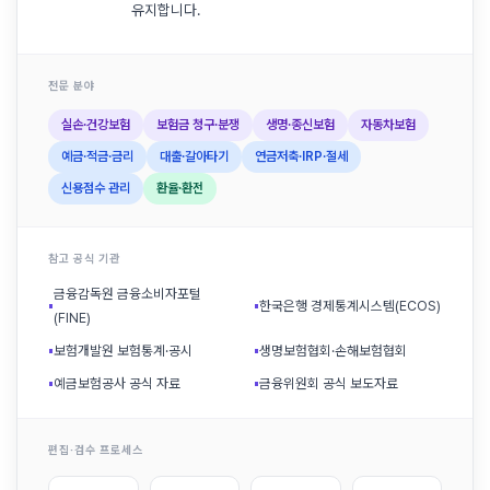
유지합니다.
전문 분야
실손·건강보험
보험금 청구·분쟁
생명·종신보험
자동차보험
예금·적금·금리
대출·갈아타기
연금저축·IRP·절세
신용점수 관리
환율·환전
참고 공식 기관
금융감독원 금융소비자포털
▪
▪
한국은행 경제통계시스템(ECOS)
(FINE)
▪
보험개발원 보험통계·공시
▪
생명보험협회·손해보험협회
▪
예금보험공사 공식 자료
▪
금융위원회 공식 보도자료
편집·검수 프로세스