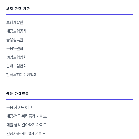
보험 관련 기관
보험개발원
예금보험공사
금융감독원
금융위원회
생명보험협회
손해보험협회
한국보험대리점협회
금융 가이드북
금융 가이드 허브
예금·적금·파킹통장 가이드
대출 금리·갈아타기 가이드
연금저축·IRP 절세 가이드