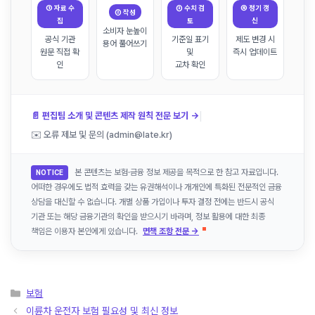
① 자료 수
③ 수치 검
④ 정기 갱
② 작성
집
토
신
소비자 눈높이
공식 기관
기준일 표기
제도 변경 시
용어 풀어쓰기
원문 직접 확
및
즉시 업데이트
인
교차 확인
|
📄 편집팀 소개 및 콘텐츠 제작 원칙 전문 보기 →
✉️ 오류 제보 및 문의 (admin@late.kr)
본 콘텐츠는 보험·금융 정보 제공을 목적으로 한 참고 자료입니다.
NOTICE
어떠한 경우에도 법적 효력을 갖는 유권해석이나 개개인에 특화된 전문적인 금융
상담을 대신할 수 없습니다. 개별 상품 가입이나 투자 결정 전에는 반드시 공식
기관 또는 해당 금융기관의 확인을 받으시기 바라며, 정보 활용에 대한 최종
책임은 이용자 본인에게 있습니다.
면책 조항 전문 →
카
보험
테
이륜차 운전자 보험 필요성 및 최신 정보