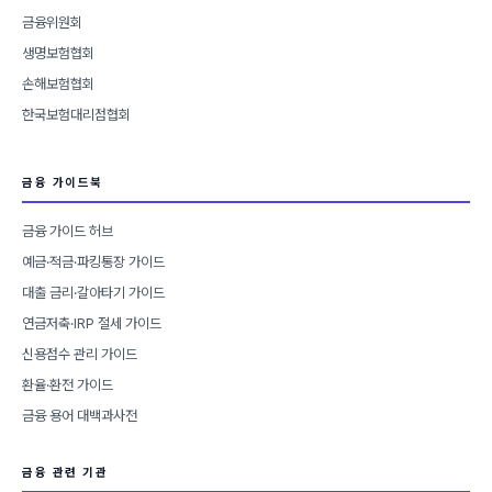
금융위원회
생명보험협회
손해보험협회
한국보험대리점협회
금융 가이드북
금융 가이드 허브
예금·적금·파킹통장 가이드
대출 금리·갈아타기 가이드
연금저축·IRP 절세 가이드
신용점수 관리 가이드
환율·환전 가이드
금융 용어 대백과사전
금융 관련 기관