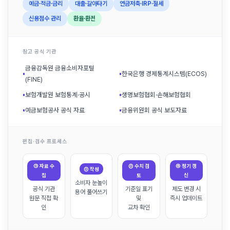
예금·적금·금리
대출·갈아타기
연금저축·IRP·절세
신용점수 관리
환율·환전
참고 공식 기관
금융감독원 금융소비자포털
▪
▪
한국은행 경제통계시스템(ECOS)
(FINE)
▪
보험개발원 보험통계·공시
▪
생명보험협회·손해보험협회
▪
예금보험공사 공식 자료
▪
금융위원회 공식 보도자료
편집·검수 프로세스
① 자료 수
③ 수치 검
④ 정기 갱
② 작성
집
토
신
소비자 눈높이
공식 기관
기준일 표기
제도 변경 시
용어 풀어쓰기
원문 직접 확
및
즉시 업데이트
인
교차 확인