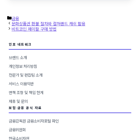
카
금융
테
문화상품권 환불 절차와 컬쳐랜드 캐쉬 활용
고
비트코인 페이팔 구매 방법
리
인포 네트워크
브랜드 소개
개인정보 처리방침
전문가 및 편집팀 소개
서비스 이용약관
면책 조항 및 책임 한계
제휴 및 문의
보험·금융 공식 자료
금융감독원 금융소비자포털 파인
금융위원회
한국소비자원