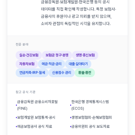
금융감독원·보험개발원·한국은행 등의 공시
데이터를 직접 확인해 작성합니다. 특정 보험사·
금융사의 후원이나 광고 의뢰를 받지 않으며,
소비자 관점의 독립적인 시각을 유지합니다.
전문 분야
실손·건강보험
보험금 청구·분쟁
생명·종신보험
자동차보험
예금·적금·금리
대출·갈아타기
연금저축·IRP·절세
신용점수 관리
환율·환전
참고 공식 기관
금융감독원 금융소비자포털
한국은행 경제통계시스템
▪
▪
(FINE)
(ECOS)
▪
보험개발원 보험통계·공시
▪
생명보험협회·손해보험협회
▪
예금보험공사 공식 자료
▪
금융위원회 공식 보도자료