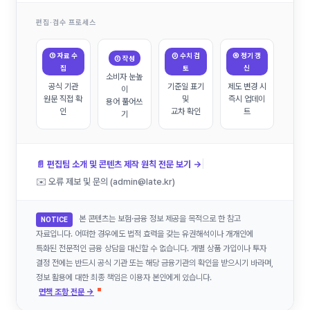
편집·검수 프로세스
① 자료 수
③ 수치 검
④ 정기 갱
② 작성
집
토
신
소비자 눈높
공식 기관
기준일 표기
제도 변경 시
이
원문 직접 확
및
즉시 업데이
용어 풀어쓰
인
교차 확인
트
기
|
📄 편집팀 소개 및 콘텐츠 제작 원칙 전문 보기 →
✉️ 오류 제보 및 문의 (admin@late.kr)
본 콘텐츠는 보험·금융 정보 제공을 목적으로 한 참고
NOTICE
자료입니다. 어떠한 경우에도 법적 효력을 갖는 유권해석이나 개개인에
특화된 전문적인 금융 상담을 대신할 수 없습니다. 개별 상품 가입이나 투자
결정 전에는 반드시 공식 기관 또는 해당 금융기관의 확인을 받으시기 바라며,
정보 활용에 대한 최종 책임은 이용자 본인에게 있습니다.
면책 조항 전문 →