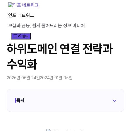
컨
텐
인포 네트워크
츠
로
보험과 금융, 쉽게 풀어드리는 정보 미디어
건
너
메뉴
뛰
기
하위도메인 연결 전략과
수익화
2026년 06월 24일
2024년 01월 05일
목차