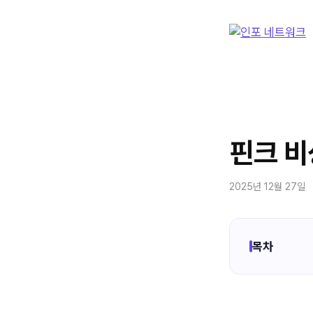
컨
텐
츠
로
건
너
뛰
기
핀크 비
2025년 12월 27일
목차