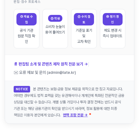
편집·검수 프로세스
① 자료 수
③ 수치 검
④ 정기 갱
② 작성
집
토
신
소비자 눈높이
공식 기관
기준일 표기
제도 변경 시
용어 풀어쓰기
원문 직접 확
및
즉시 업데이트
인
교차 확인
|
📄 편집팀 소개 및 콘텐츠 제작 원칙 전문 보기 →
✉️ 오류 제보 및 문의 (admin@late.kr)
본 콘텐츠는 보험·금융 정보 제공을 목적으로 한 참고 자료입니다.
NOTICE
어떠한 경우에도 법적 효력을 갖는 유권해석이나 개개인에 특화된 전문적인 금융
상담을 대신할 수 없습니다. 개별 상품 가입이나 투자 결정 전에는 반드시 공식
기관 또는 해당 금융기관의 확인을 받으시기 바라며, 정보 활용에 대한 최종
책임은 이용자 본인에게 있습니다.
면책 조항 전문 →