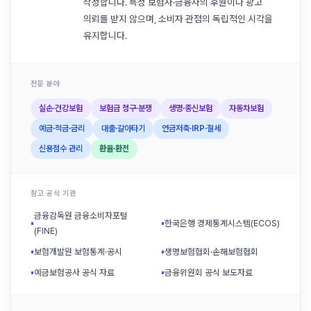
작성합니다. 특정 보험사·금융사의 후원이나 광고
의뢰를 받지 않으며, 소비자 관점의 독립적인 시각을
유지합니다.
전문 분야
실손·건강보험
보험금 청구·분쟁
생명·종신보험
자동차보험
예금·적금·금리
대출·갈아타기
연금저축·IRP·절세
신용점수 관리
환율·환전
참고 공식 기관
금융감독원 금융소비자포털
▪
▪
한국은행 경제통계시스템(ECOS)
(FINE)
▪
보험개발원 보험통계·공시
▪
생명보험협회·손해보험협회
▪
예금보험공사 공식 자료
▪
금융위원회 공식 보도자료