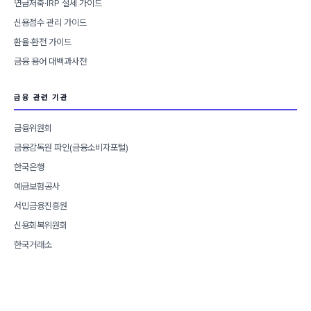
연금저축·IRP 절세 가이드
신용점수 관리 가이드
환율·환전 가이드
금융 용어 대백과사전
금융 관련 기관
금융위원회
금융감독원 파인(금융소비자포털)
한국은행
예금보험공사
서민금융진흥원
신용회복위원회
한국거래소