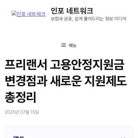
컨
인포 네트워크
텐
츠
보험과 금융, 쉽게 풀어드리는 정보 미디어
로
건
너
메뉴
뛰
기
프리랜서 고용안정지원금
변경점과 새로운 지원제도
총정리
2025년 07월 15일