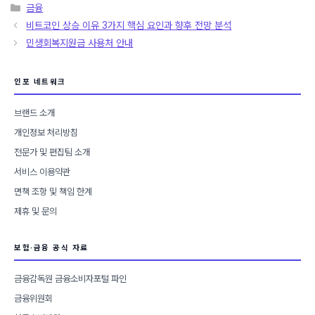
카
금융
테
비트코인 상승 이유 3가지 핵심 요인과 향후 전망 분석
고
민생회복지원금 사용처 안내
리
인포 네트워크
브랜드 소개
개인정보 처리방침
전문가 및 편집팀 소개
서비스 이용약관
면책 조항 및 책임 한계
제휴 및 문의
보험·금융 공식 자료
금융감독원 금융소비자포털 파인
금융위원회