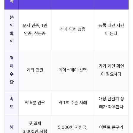
목
본
인
문자 인증, 1원
등록 때만 시간
추가 입력 없음
확
인증, 신분증
이 든다
인
결
제
기기 화면 확인
계좌 연결
페이스페이 선택
수
이 필요하다
단
속
매장 단말기 상
약 5분 안팎
약 1초 수준 사례
도
태가 좌우한다
첫 결제
혜
5,000원 지원금,
이벤트 문구가
3,000원 적립