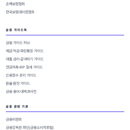
손해보험협회
한국보험대리점협회
금융 가이드북
금융 가이드 허브
예금·적금·파킹통장 가이드
대출 금리·갈아타기 가이드
연금저축·IRP 절세 가이드
신용점수 관리 가이드
환율·환전 가이드
금융 용어 대백과사전
금융 관련 기관
금융위원회
금융감독원 파인(금융소비자포털)