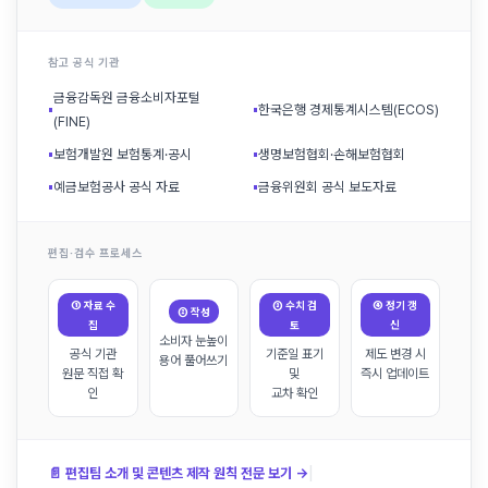
참고 공식 기관
금융감독원 금융소비자포털
▪
▪
한국은행 경제통계시스템(ECOS)
(FINE)
▪
보험개발원 보험통계·공시
▪
생명보험협회·손해보험협회
▪
예금보험공사 공식 자료
▪
금융위원회 공식 보도자료
편집·검수 프로세스
① 자료 수
③ 수치 검
④ 정기 갱
② 작성
집
토
신
소비자 눈높이
공식 기관
기준일 표기
제도 변경 시
용어 풀어쓰기
원문 직접 확
및
즉시 업데이트
인
교차 확인
|
📄 편집팀 소개 및 콘텐츠 제작 원칙 전문 보기 →