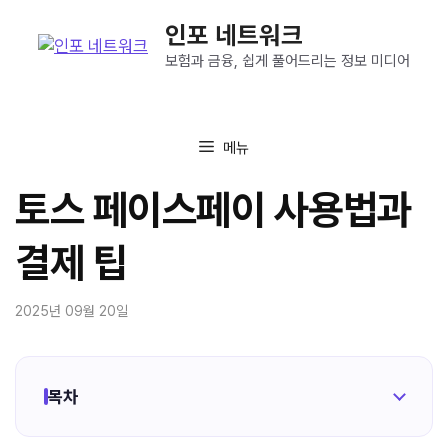
컨
인포 네트워크
텐
츠
보험과 금융, 쉽게 풀어드리는 정보 미디어
로
건
너
메뉴
뛰
기
토스 페이스페이 사용법과
결제 팁
2025년 09월 20일
목차