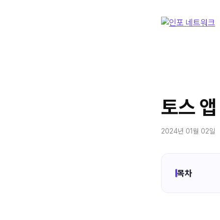
컨
텐
츠
로
건
너
뛰
기
토스 앱
2024년 01월 02일
목차