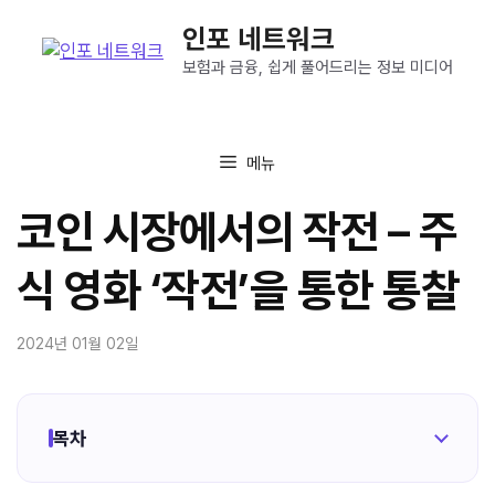
컨
인포 네트워크
텐
츠
보험과 금융, 쉽게 풀어드리는 정보 미디어
로
건
너
메뉴
뛰
기
코인 시장에서의 작전 – 주
식 영화 ‘작전’을 통한 통찰
2024년 01월 02일
목차