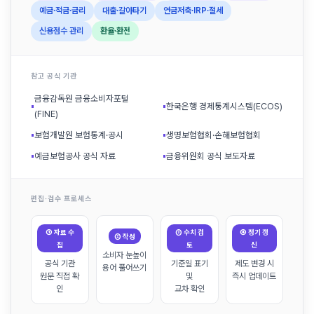
예금·적금·금리
대출·갈아타기
연금저축·IRP·절세
신용점수 관리
환율·환전
참고 공식 기관
금융감독원 금융소비자포털
▪
▪
한국은행 경제통계시스템(ECOS)
(FINE)
▪
보험개발원 보험통계·공시
▪
생명보험협회·손해보험협회
▪
예금보험공사 공식 자료
▪
금융위원회 공식 보도자료
편집·검수 프로세스
① 자료 수
③ 수치 검
④ 정기 갱
② 작성
집
토
신
소비자 눈높이
공식 기관
기준일 표기
제도 변경 시
용어 풀어쓰기
원문 직접 확
및
즉시 업데이트
인
교차 확인