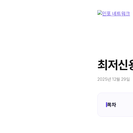
컨
텐
츠
로
건
너
뛰
기
최저신용
2025년 12월 29일
목차