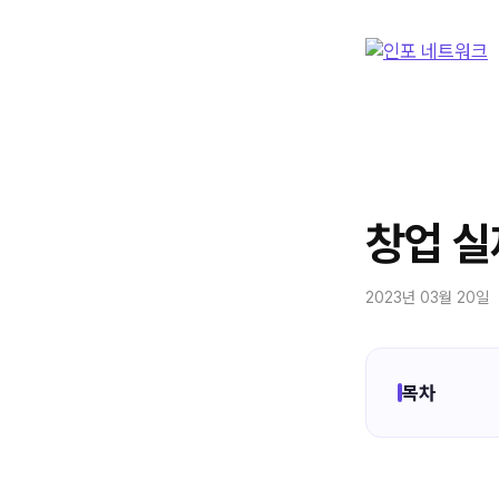
컨
텐
츠
로
건
너
뛰
기
창업 실
2023년 03월 20일
목차