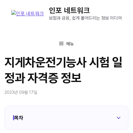
컨
인포 네트워크
텐
츠
보험과 금융, 쉽게 풀어드리는 정보 미디어
로
건
너
메뉴
뛰
기
지게차운전기능사 시험 일
정과 자격증 정보
2023년 09월 17일
목차