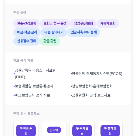
전문 분야
실손·건강보험
보험금 청구·분쟁
생명·종신보험
자동차보험
예금·적금·금리
대출·갈아타기
연금저축·IRP·절세
신용점수 관리
환율·환전
참고 공식 기관
금융감독원 금융소비자포털
▪
▪
한국은행 경제통계시스템(ECOS)
(FINE)
▪
보험개발원 보험통계·공시
▪
생명보험협회·손해보험협회
▪
예금보험공사 공식 자료
▪
금융위원회 공식 보도자료
편집·검수 프로세스
① 자료 수
③ 수치 검
④ 정기 갱
② 작성
집
토
신