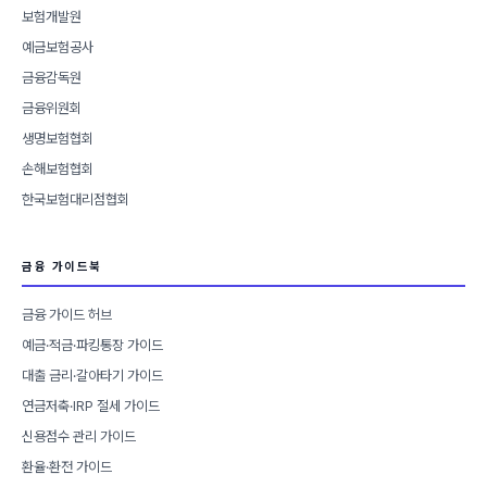
보험개발원
예금보험공사
금융감독원
금융위원회
생명보험협회
손해보험협회
한국보험대리점협회
금융 가이드북
금융 가이드 허브
예금·적금·파킹통장 가이드
대출 금리·갈아타기 가이드
연금저축·IRP 절세 가이드
신용점수 관리 가이드
환율·환전 가이드