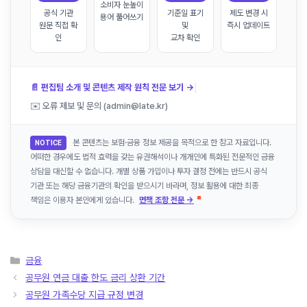
소비자 눈높이
공식 기관
기준일 표기
제도 변경 시
용어 풀어쓰기
원문 직접 확
및
즉시 업데이트
인
교차 확인
|
📄 편집팀 소개 및 콘텐츠 제작 원칙 전문 보기 →
✉️ 오류 제보 및 문의 (admin@late.kr)
본 콘텐츠는 보험·금융 정보 제공을 목적으로 한 참고 자료입니다.
NOTICE
어떠한 경우에도 법적 효력을 갖는 유권해석이나 개개인에 특화된 전문적인 금융
상담을 대신할 수 없습니다. 개별 상품 가입이나 투자 결정 전에는 반드시 공식
기관 또는 해당 금융기관의 확인을 받으시기 바라며, 정보 활용에 대한 최종
책임은 이용자 본인에게 있습니다.
면책 조항 전문 →
카
금융
테
공무원 연금 대출 한도 금리 상환 기간
고
공무원 가족수당 지급 규정 변경
리