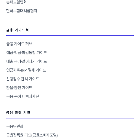
손해보험협회
한국보험대리점협회
금융 가이드북
금융 가이드 허브
예금·적금·파킹통장 가이드
대출 금리·갈아타기 가이드
연금저축·IRP 절세 가이드
신용점수 관리 가이드
환율·환전 가이드
금융 용어 대백과사전
금융 관련 기관
금융위원회
금융감독원 파인(금융소비자포털)