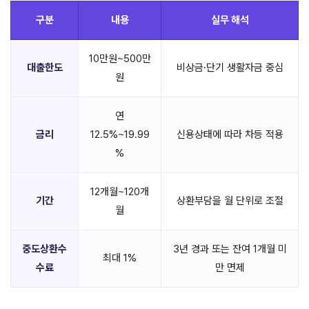
구분
내용
실무 해석
10만원~500만
대출한도
비상금·단기 생활자금 중심
원
연
금리
12.5%~19.99
신용상태에 따라 차등 적용
%
12개월~120개
기간
상환부담을 월 단위로 조절
월
중도상환수
3년 경과 또는 잔여 1개월 미
최대 1%
수료
만 면제