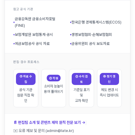
참고 공식 기관
금융감독원 금융소비자포털
▪
▪
한국은행 경제통계시스템(ECOS)
(FINE)
▪
보험개발원 보험통계·공시
▪
생명보험협회·손해보험협회
▪
예금보험공사 공식 자료
▪
금융위원회 공식 보도자료
편집·검수 프로세스
① 자료 수
③ 수치 검
④ 정기 갱
② 작성
집
토
신
소비자 눈높이
공식 기관
기준일 표기
제도 변경 시
용어 풀어쓰기
원문 직접 확
및
즉시 업데이트
인
교차 확인
|
📄 편집팀 소개 및 콘텐츠 제작 원칙 전문 보기 →
✉️ 오류 제보 및 문의 (admin@late.kr)