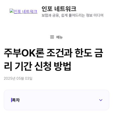
컨
인포 네트워크
텐
츠
보험과 금융, 쉽게 풀어드리는 정보 미디어
로
건
너
메뉴
뛰
기
주부OK론 조건과 한도 금
리 기간 신청 방법
2025년 05월 03일
목차