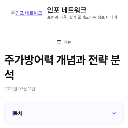
컨
인포 네트워크
텐
츠
보험과 금융, 쉽게 풀어드리는 정보 미디어
로
건
너
메뉴
뛰
기
주가방어력 개념과 전략 분
석
2023년 07월 11일
목차