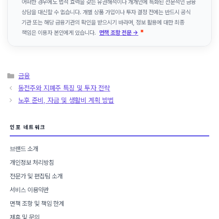
어떠한 경우에도 법적 효력을 갖는 유권해석이나 개개인에 특화된 전문적인 금융
상담을 대신할 수 없습니다. 개별 상품 가입이나 투자 결정 전에는 반드시 공식
기관 또는 해당 금융기관의 확인을 받으시기 바라며, 정보 활용에 대한 최종
책임은 이용자 본인에게 있습니다.
면책 조항 전문 →
카
금융
테
동전주와 지폐주 특징 및 투자 전략
고
노후 준비, 자금 및 생활비 계획 방법
리
인포 네트워크
브랜드 소개
개인정보 처리방침
전문가 및 편집팀 소개
서비스 이용약관
면책 조항 및 책임 한계
제휴 및 문의