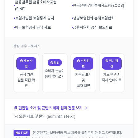
금융감독원 금융소비자포털
▪
▪
한국은행 경제통계시스템(ECOS)
(FINE)
▪
보험개발원 보험통계·공시
▪
생명보험협회·손해보험협회
▪
예금보험공사 공식 자료
▪
금융위원회 공식 보도자료
편집·검수 프로세스
① 자료 수
③ 수치 검
④ 정기 갱
② 작성
집
토
신
소비자 눈높이
공식 기관
기준일 표기
제도 변경 시
용어 풀어쓰기
원문 직접 확
및
즉시 업데이트
인
교차 확인
|
📄 편집팀 소개 및 콘텐츠 제작 원칙 전문 보기 →
✉️ 오류 제보 및 문의 (admin@late.kr)
본 콘텐츠는 보험·금융 정보 제공을 목적으로 한 참고 자료입니다.
NOTICE