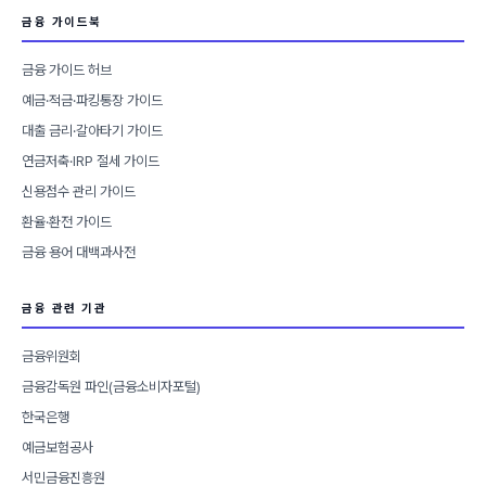
금융 가이드북
금융 가이드 허브
예금·적금·파킹통장 가이드
대출 금리·갈아타기 가이드
연금저축·IRP 절세 가이드
신용점수 관리 가이드
환율·환전 가이드
금융 용어 대백과사전
금융 관련 기관
금융위원회
금융감독원 파인(금융소비자포털)
한국은행
예금보험공사
서민금융진흥원