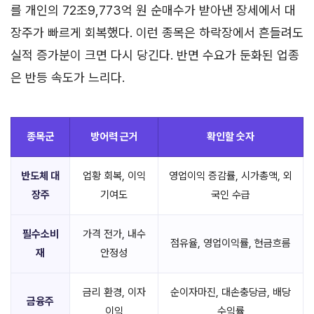
를 개인의 72조9,773억 원 순매수가 받아낸 장세에서 대
장주가 빠르게 회복했다. 이런 종목은 하락장에서 흔들려도
실적 증가분이 크면 다시 당긴다. 반면 수요가 둔화된 업종
은 반등 속도가 느리다.
종목군
방어력 근거
확인할 숫자
반도체 대
업황 회복, 이익
영업이익 증감률, 시가총액, 외
장주
기여도
국인 수급
필수소비
가격 전가, 내수
점유율, 영업이익률, 현금흐름
재
안정성
금리 환경, 이자
순이자마진, 대손충당금, 배당
금융주
이익
수익률