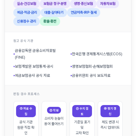
실손·건강보험
보험금 청구·분쟁
생명·종신보험
자동차보험
예금·적금·금리
대출·갈아타기
연금저축·IRP·절세
신용점수 관리
환율·환전
참고 공식 기관
금융감독원 금융소비자포털
▪
▪
한국은행 경제통계시스템(ECOS)
(FINE)
▪
보험개발원 보험통계·공시
▪
생명보험협회·손해보험협회
▪
예금보험공사 공식 자료
▪
금융위원회 공식 보도자료
편집·검수 프로세스
① 자료 수
③ 수치 검
④ 정기 갱
② 작성
집
토
신
소비자 눈높이
공식 기관
기준일 표기
제도 변경 시
용어 풀어쓰기
원문 직접 확
및
즉시 업데이트
인
교차 확인