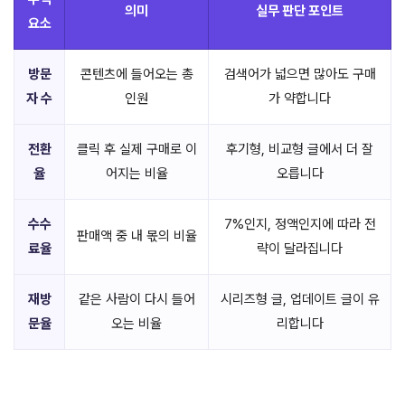
의미
실무 판단 포인트
요소
방문
콘텐츠에 들어오는 총
검색어가 넓으면 많아도 구매
자 수
인원
가 약합니다
전환
클릭 후 실제 구매로 이
후기형, 비교형 글에서 더 잘
율
어지는 비율
오릅니다
수수
7%인지, 정액인지에 따라 전
판매액 중 내 몫의 비율
료율
략이 달라집니다
재방
같은 사람이 다시 들어
시리즈형 글, 업데이트 글이 유
문율
오는 비율
리합니다