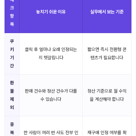
크
놓치기 쉬운 이유
실무에서 보는 기준
항
목
쿠
키
클릭 후 얼마나 오래 인정되는
짧으면 즉시 전환형 콘
기
지 헷갈립니다
텐츠가 필요합니다
간
환
불
판매 건수와 정산 건수가 다를
정산 기준으로 월 수익
제
수 있습니다
을 계산해야 합니다
외
중
복
한 사람이 여러 번 사도 전부 인
재구매 인정 여부를 확