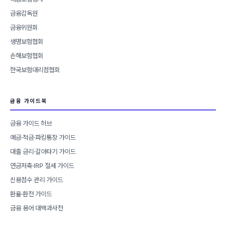
금융감독원
금융위원회
생명보험협회
손해보험협회
한국보험대리점협회
금융 가이드북
금융 가이드 허브
예금·적금·파킹통장 가이드
대출 금리·갈아타기 가이드
연금저축·IRP 절세 가이드
신용점수 관리 가이드
환율·환전 가이드
금융 용어 대백과사전