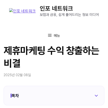
컨
인포 네트워크
텐
츠
보험과 금융, 쉽게 풀어드리는 정보 미디어
로
건
너
메뉴
뛰
기
제휴마케팅 수익 창출하는
비결
2025년 02월 08일
목차