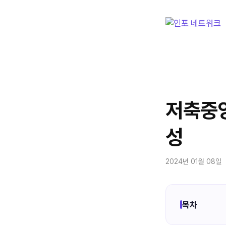
컨
텐
츠
로
건
너
뛰
기
저축중
성
2024년 01월 08일
목차