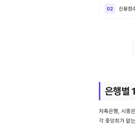
신용점수
은행별 
저축은행, 시중은
각 중앙회가 맡는