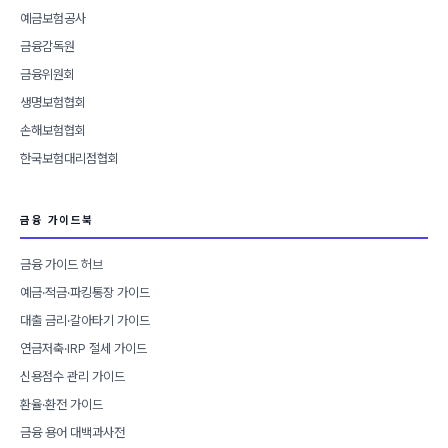
예금보험공사
금융감독원
금융위원회
생명보험협회
손해보험협회
한국보험대리점협회
금융 가이드북
금융 가이드 허브
예금·적금·파킹통장 가이드
대출 금리·갈아타기 가이드
연금저축·IRP 절세 가이드
신용점수 관리 가이드
환율·환전 가이드
금융 용어 대백과사전