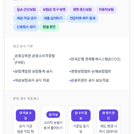
실손·건강보험
보험금 청구·분쟁
생명·종신보험
자동차보험
예금·적금·금리
대출·갈아타기
연금저축·IRP·절세
신용점수 관리
환율·환전
참고 공식 기관
금융감독원 금융소비자포털
▪
▪
한국은행 경제통계시스템(ECOS)
(FINE)
▪
보험개발원 보험통계·공시
▪
생명보험협회·손해보험협회
▪
예금보험공사 공식 자료
▪
금융위원회 공식 보도자료
편집·검수 프로세스
① 자료 수
③ 수치 검
④ 정기 갱
② 작성
집
토
신
소비자 눈높이
공식 기관
기준일 표기
제도 변경 시
용어 풀어쓰기
원문 직접 확
및
즉시 업데이트