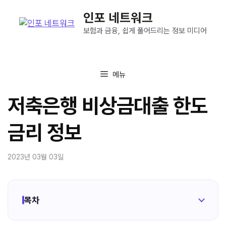
컨
인포 네트워크
텐
츠
보험과 금융, 쉽게 풀어드리는 정보 미디어
로
건
너
메뉴
뛰
기
저축은행 비상금대출 한도
금리 정보
2023년 03월 03일
목차