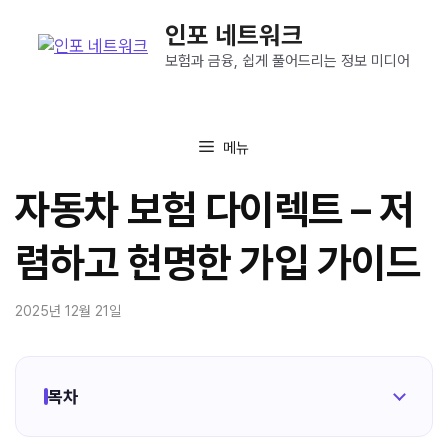
컨
인포 네트워크
텐
츠
보험과 금융, 쉽게 풀어드리는 정보 미디어
로
건
너
메뉴
뛰
기
자동차 보험 다이렉트 – 저
렴하고 현명한 가입 가이드
2025년 12월 21일
목차