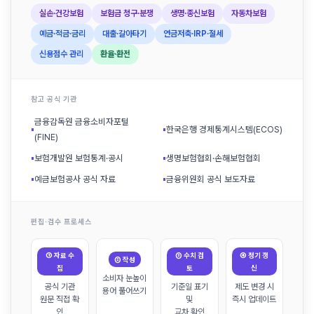
실손·건강보험
보험금 청구·분쟁
생명·종신보험
자동차보험
예금·적금·금리
대출·갈아타기
연금저축·IRP·절세
신용점수 관리
환율·환전
참고 공식 기관
금융감독원 금융소비자포털
▪
▪
한국은행 경제통계시스템(ECOS)
(FINE)
▪
보험개발원 보험통계·공시
▪
생명보험협회·손해보험협회
▪
예금보험공사 공식 자료
▪
금융위원회 공식 보도자료
편집·검수 프로세스
① 자료 수
③ 수치 검
④ 정기 갱
② 작성
집
토
신
소비자 눈높이
공식 기관
기준일 표기
제도 변경 시
용어 풀어쓰기
원문 직접 확
및
즉시 업데이트
인
교차 확인