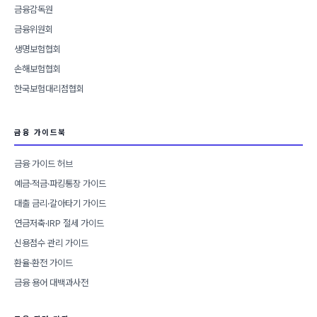
금융감독원
금융위원회
생명보험협회
손해보험협회
한국보험대리점협회
금융 가이드북
금융 가이드 허브
예금·적금·파킹통장 가이드
대출 금리·갈아타기 가이드
연금저축·IRP 절세 가이드
신용점수 관리 가이드
환율·환전 가이드
금융 용어 대백과사전