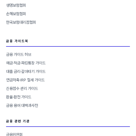
생명보험협회
손해보험협회
한국보험대리점협회
금융 가이드북
금융 가이드 허브
예금·적금·파킹통장 가이드
대출 금리·갈아타기 가이드
연금저축·IRP 절세 가이드
신용점수 관리 가이드
환율·환전 가이드
금융 용어 대백과사전
금융 관련 기관
금융위원회