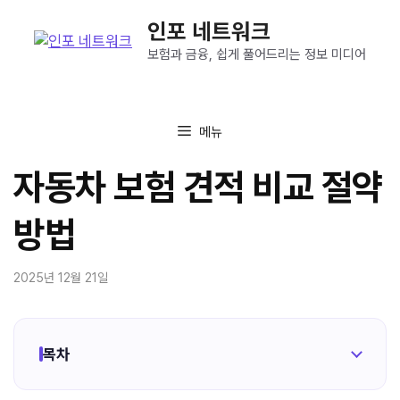
컨
인포 네트워크
텐
츠
보험과 금융, 쉽게 풀어드리는 정보 미디어
로
건
너
메뉴
뛰
기
자동차 보험 견적 비교 절약
방법
2025년 12월 21일
목차