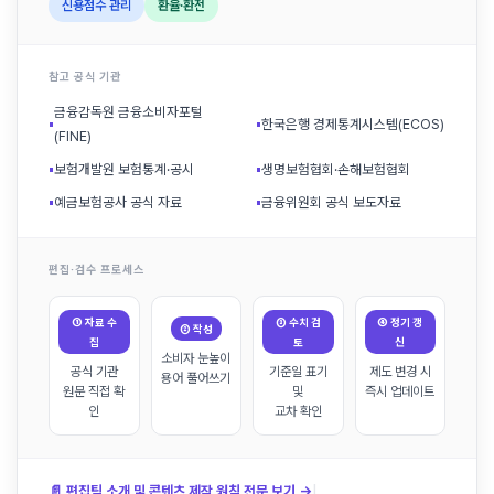
신용점수 관리
환율·환전
참고 공식 기관
금융감독원 금융소비자포털
▪
▪
한국은행 경제통계시스템(ECOS)
(FINE)
▪
보험개발원 보험통계·공시
▪
생명보험협회·손해보험협회
▪
예금보험공사 공식 자료
▪
금융위원회 공식 보도자료
편집·검수 프로세스
① 자료 수
③ 수치 검
④ 정기 갱
② 작성
집
토
신
소비자 눈높이
공식 기관
기준일 표기
제도 변경 시
용어 풀어쓰기
원문 직접 확
및
즉시 업데이트
인
교차 확인
|
📄 편집팀 소개 및 콘텐츠 제작 원칙 전문 보기 →