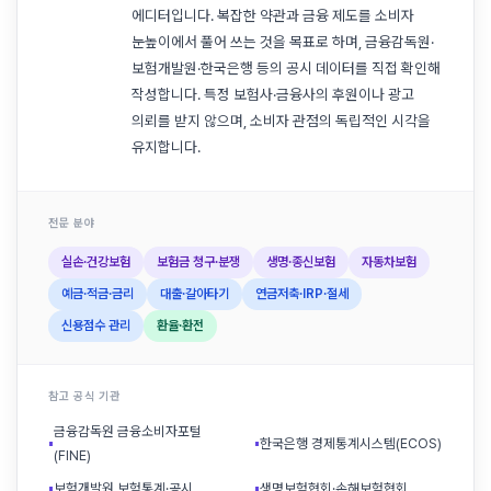
에디터입니다. 복잡한 약관과 금융 제도를 소비자
눈높이에서 풀어 쓰는 것을 목표로 하며, 금융감독원·
보험개발원·한국은행 등의 공시 데이터를 직접 확인해
작성합니다. 특정 보험사·금융사의 후원이나 광고
의뢰를 받지 않으며, 소비자 관점의 독립적인 시각을
유지합니다.
전문 분야
실손·건강보험
보험금 청구·분쟁
생명·종신보험
자동차보험
예금·적금·금리
대출·갈아타기
연금저축·IRP·절세
신용점수 관리
환율·환전
참고 공식 기관
금융감독원 금융소비자포털
▪
▪
한국은행 경제통계시스템(ECOS)
(FINE)
▪
보험개발원 보험통계·공시
▪
생명보험협회·손해보험협회