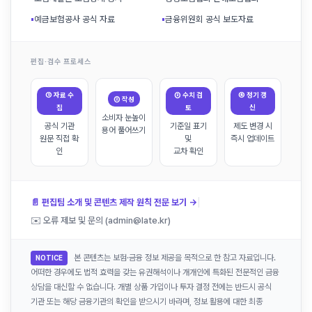
▪
예금보험공사 공식 자료
▪
금융위원회 공식 보도자료
편집·검수 프로세스
① 자료 수
③ 수치 검
④ 정기 갱
② 작성
집
토
신
소비자 눈높이
공식 기관
기준일 표기
제도 변경 시
용어 풀어쓰기
원문 직접 확
및
즉시 업데이트
인
교차 확인
|
📄 편집팀 소개 및 콘텐츠 제작 원칙 전문 보기 →
✉️ 오류 제보 및 문의 (admin@late.kr)
본 콘텐츠는 보험·금융 정보 제공을 목적으로 한 참고 자료입니다.
NOTICE
어떠한 경우에도 법적 효력을 갖는 유권해석이나 개개인에 특화된 전문적인 금융
상담을 대신할 수 없습니다. 개별 상품 가입이나 투자 결정 전에는 반드시 공식
기관 또는 해당 금융기관의 확인을 받으시기 바라며, 정보 활용에 대한 최종