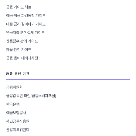
금융 가이드 허브
예금·적금·파킹통장 가이드
대출 금리·갈아타기 가이드
연금저축·IRP 절세 가이드
신용점수 관리 가이드
환율·환전 가이드
금융 용어 대백과사전
금융 관련 기관
금융위원회
금융감독원 파인(금융소비자포털)
한국은행
예금보험공사
서민금융진흥원
신용회복위원회