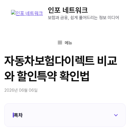
컨
인포 네트워크
텐
츠
보험과 금융, 쉽게 풀어드리는 정보 미디어
로
건
너
메뉴
뛰
기
자동차보험다이렉트 비교
와 할인특약 확인법
2026년 06월 06일
목차