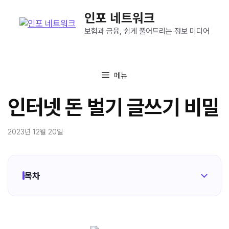
컨
인포 네트워크
텐
츠
보험과 금융, 쉽게 풀어드리는 정보 미디어
로
건
너
메뉴
뛰
기
인터넷 돈 벌기 글쓰기 비밀
2023년 12월 20일
목차