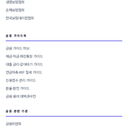
생명보험협회
손해보험협회
한국보험대리점협회
금융 가이드북
금융 가이드 허브
예금·적금·파킹통장 가이드
대출 금리·갈아타기 가이드
연금저축·IRP 절세 가이드
신용점수 관리 가이드
환율·환전 가이드
금융 용어 대백과사전
금융 관련 기관
금융위원회