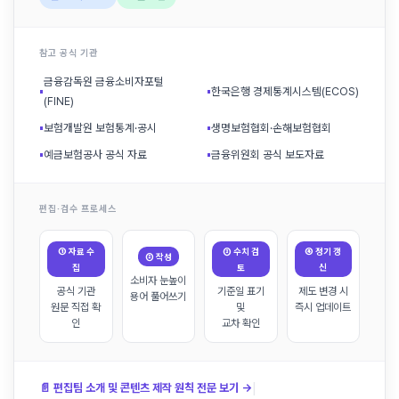
참고 공식 기관
금융감독원 금융소비자포털
▪
▪
한국은행 경제통계시스템(ECOS)
(FINE)
▪
보험개발원 보험통계·공시
▪
생명보험협회·손해보험협회
▪
예금보험공사 공식 자료
▪
금융위원회 공식 보도자료
편집·검수 프로세스
① 자료 수
③ 수치 검
④ 정기 갱
② 작성
집
토
신
소비자 눈높이
공식 기관
기준일 표기
제도 변경 시
용어 풀어쓰기
원문 직접 확
및
즉시 업데이트
인
교차 확인
|
📄 편집팀 소개 및 콘텐츠 제작 원칙 전문 보기 →