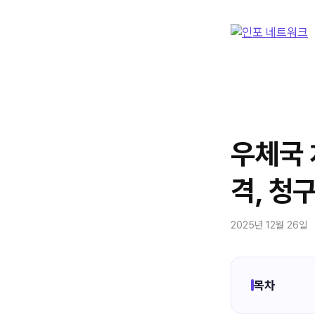
컨
텐
츠
로
건
너
뛰
기
우체국 
격, 청
2025년 12월 26일
목차