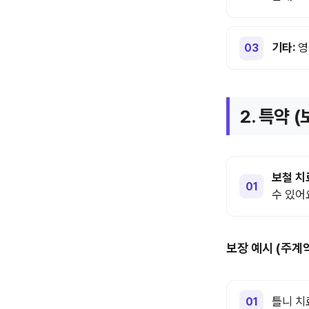
기타:
영
2. 특약 
보철 치
수 있어
보장 예시 (주계약
틀니 치료