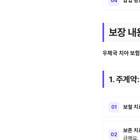
납입 방
보장 내
우체국 치아 보험
1. 주계약:
보철 치
보존 치
급해요.