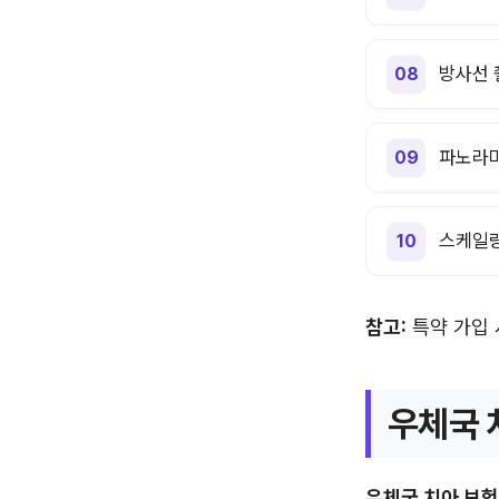
방사선 
파노라마
스케일링
참고:
특약 가입 
우체국 
우체국 치아 보험