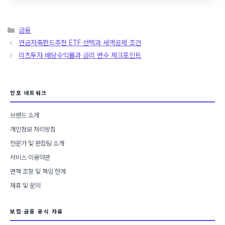
카
금융
테
연금저축펀드추천 ETF 선택과 세액공제 조건
고
리츠투자 배당수익률과 금리 변수 체크포인트
리
인포 네트워크
브랜드 소개
개인정보 처리방침
전문가 및 편집팀 소개
서비스 이용약관
면책 조항 및 책임 한계
제휴 및 문의
보험·금융 공식 자료