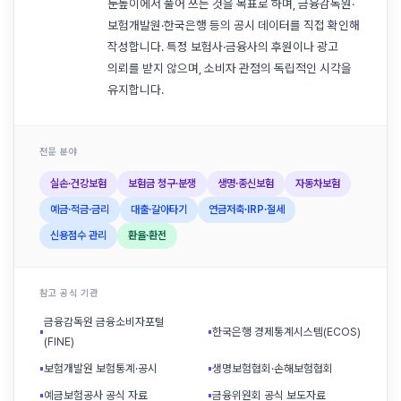
눈높이에서 풀어 쓰는 것을 목표로 하며, 금융감독원·
보험개발원·한국은행 등의 공시 데이터를 직접 확인해
작성합니다. 특정 보험사·금융사의 후원이나 광고
의뢰를 받지 않으며, 소비자 관점의 독립적인 시각을
유지합니다.
전문 분야
실손·건강보험
보험금 청구·분쟁
생명·종신보험
자동차보험
예금·적금·금리
대출·갈아타기
연금저축·IRP·절세
신용점수 관리
환율·환전
참고 공식 기관
금융감독원 금융소비자포털
▪
▪
한국은행 경제통계시스템(ECOS)
(FINE)
▪
보험개발원 보험통계·공시
▪
생명보험협회·손해보험협회
▪
예금보험공사 공식 자료
▪
금융위원회 공식 보도자료